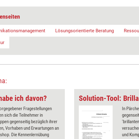
enseiten
ikationsmanagement
Lösungsorientierte Beratung
Ressou
ur
ma:
habe ich davon?
Solution-Tool: Bril
orgegebener Fragestellungen
In Pärche
en sich die Teilnehmer in
gegenseit
ppen gegenseitig bezüglich ihrer
'brillant
ten, Vorhaben und Erwartungen an
versuche
shop. Die Kennenlernübung
und Komp