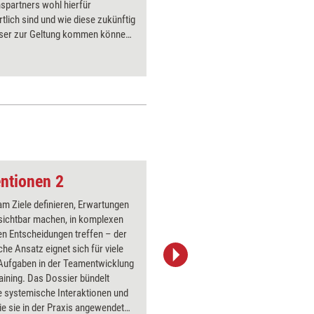
spartners wohl hierfür
Flipchart
tlich sind und wie diese zukünftig
Gruppe er
ser zur Geltung kommen können.
Vertrauen
gizer', der Schwung, Ermutigung
auch den 
seitige Wertschätzung fördert.
gemeinsa
ntionen 2
Nuss knacken
m Ziele definieren, Erwartungen
Über 1000
sichtbar machen, in komplexen
Flipchart
en Entscheidungen treffen – der
PowerPoin
he Ansatz eignet sich für viele
Bildsprac
 Aufgaben in der Teamentwicklung
aktuell ha
aining. Das Dossier bündelt
Bilder.
e systemische Interaktionen und
wie sie in der Praxis angewendet