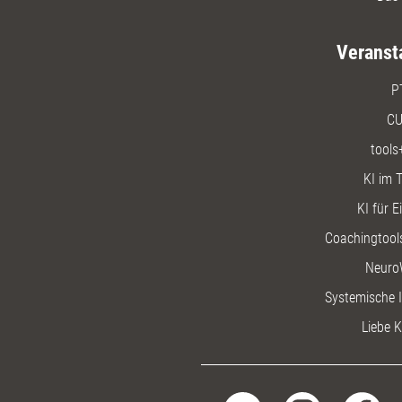
Veranst
P
CU
tools
KI im T
KI für E
Coachingtools
Neuro
Systemische I
Liebe K