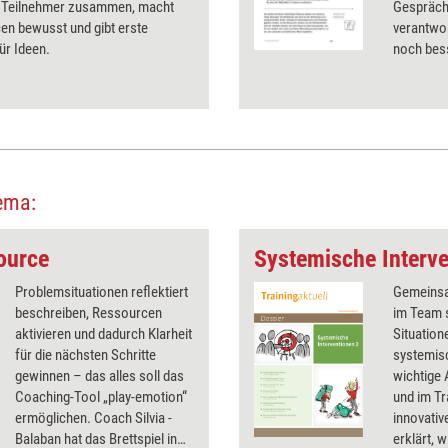
ie Teilnehmer zusammen, macht
Gespräch
en bewusst und gibt erste
verantwor
ür Ideen.
noch bes
Ein 'Ener
und gegen
ema:
source
Systemische Interve
Problemsituationen reflektiert
Gemeinsa
beschreiben, Ressourcen
im Team 
aktivieren und dadurch Klarheit
Situation
für die nächsten Schritte
systemisc
gewinnen – das alles soll das
wichtige
Coaching-Tool „play-emotion“
und im Tr
ermöglichen. Coach Silvia ­
innovativ
Balaban hat das Brettspiel in
erklärt, 