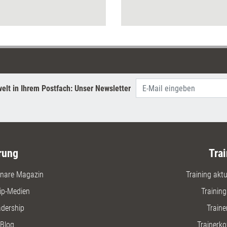
verschiedenen Settings für
werden k
Training aktuell getestet.
elt in Ihrem Postfach: Unser Newsletter
rung
Trai
nare Magazin
Training aktue
ip-Medien
Trainin
adership
Traine
Blog
Trainerko