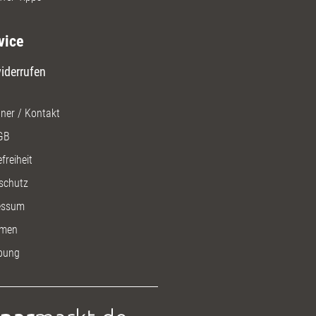
vice
iderrufen
ner / Kontakt
GB
freiheit
schutz
essum
men
bung