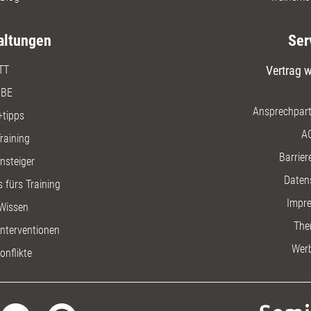
altungen
Ser
TT
Vertrag w
BE
Ansprechpart
+tipps
A
raining
Barriere
insteiger
Daten
 fürs Training
Impr
Wissen
The
nterventionen
Wer
onflikte