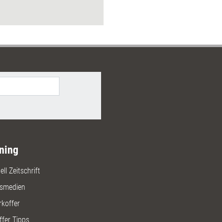
önnen.
ning
ll Zeitschrift
gsmedien
rkoffer
ffer Tipps