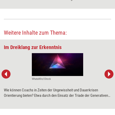
und Fähigkeiten im Sinne eines konstruktiven
Fehlermanagements.
Weitere Inhalte zum Thema:
Im Dreiklang zur Erkenntnis
WhataWin/iStock
Wie können Coachs in Zeiten der Ungewissheit und Dauerkrisen
Orientierung bieten? Etwa durch den Einsatz der Triade der Generativen
Prozessbegleitung. Mit dem auf wissenschaftlichen Arbeiten
beruhenden Modell lassen sich Ressourcen aufspüren und Haltungs-
und Handlungsoptionen verdeutlichen. Mitentwicklerin Vanessa Krüger