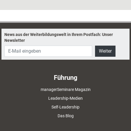
leitet; Luca sieht die Rahmenbedingungen aber kritisch und hegt Zweifel,
das Projekt unter diesen Umständen zum Erfolg führen zu können. Die
Positionen beider Parteien im Detail.
News aus der Weiterbildungswelt in Ihrem Postfach: Unser
Newsletter
Weiter
Führung
managerSeminare Magazin
Leadership-Medien
Self-Leadership
Das Blog