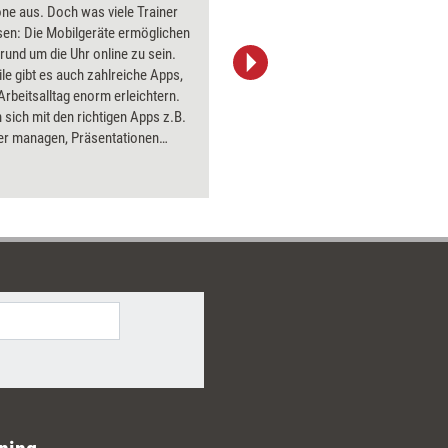
ne aus. Doch was viele Trainer
Flipchart
sen: Die Mobilgeräte ermöglichen
PowerPoin
, rund um die Uhr online zu sein.
Bildsprac
ile gibt es auch zahlreiche Apps,
aktuell ha
 Arbeitsalltag enorm erleichtern.
Bilder.
 sich mit den richtigen Apps z.B.
er managen, Präsentationen
, Flipcharts dokumentieren und
digital begleiten. Das Dossier
 nützlichsten Apps für Trainer vor.