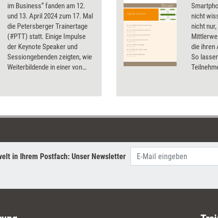
im Business“ fanden am 12.
Smartpho
und 13. April 2024 zum 17. Mal
nicht wis
die Petersberger Trainertage
nicht nur
(#PTT) statt. Einige Impulse
Mittlerwe
der Keynote Speaker und
die ihren
Sessiongebenden zeigten, wie
So lassen
Weiterbildende in einer von
Teilnehm
Komplexität und
erstellen
Unvorhersehbarkeit geprägten
Seminare 
Welt ihr eigenes Bewusstsein
stellt die
und das ihrer Klientinnen und
Klienten schärfen können.
elt in Ihrem Postfach: Unser Newsletter