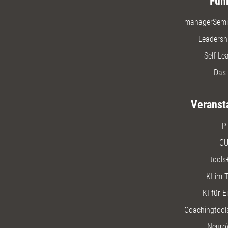
Füh
managerSemi
Leadersh
Self-Le
Das 
Veranst
P
CU
tools
KI im T
KI für E
Coachingtools
Neuro