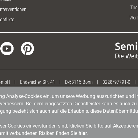
The
nterventionen
Wer
onflikte
 GmbH
|
Endenicher Str. 41
|
D-53115 Bonn
|
0228/97791-0
|
gung Analyse-Cookies ein, um unsere Werbung auszurichten und Ih
erbessern. Bei dem eingesetzten Dienstleister kann es auch zu 
igung bezieht sich auch auf die Erlaubnis, diese Datenübermit
er Cookies einverstanden sind, klicken Sie bitte auf Akzeptiere
amit verbundenen Risiken finden Sie
hier
.