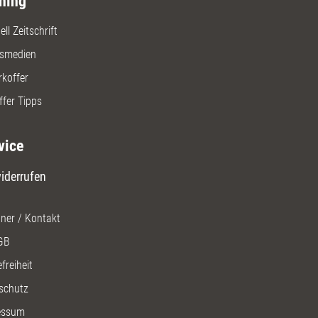
ning
ll Zeitschrift
gsmedien
rkoffer
ffer Tipps
vice
iderrufen
ner / Kontakt
GB
freiheit
schutz
essum