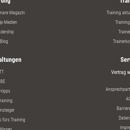
rung
Trai
nare Magazin
Training aktue
ip-Medien
Trainin
adership
Traine
Blog
Trainerko
altungen
Ser
TT
Vertrag w
BE
Ansprechpart
+tipps
A
raining
Barriere
insteiger
Daten
 fürs Training
Impr
Wissen