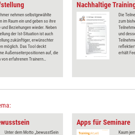
fstellung
nehmer nehmen selbstgewählte
Die Teil
n im Raum ein und geben so ihre
zum bishe
e und Beziehungen wieder. Neben
Teilnehm
ellung der Ist-Situation ist auch
und desse
ellung zukünftiger, erwünschter
Teilnehme
en möglich. Das Tool deckt
reflektie
e Außenseiterpositionen auf, die
erhält F
 von erfahrenen Trainern
chen werden sollten.
ema:
ewusstsein
Apps für Seminare
Unter dem Motto „bewusstSein
Kaum jem