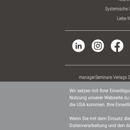
Systemische I
Liebe K
managerSeminare Verlags
Wir setzen mit Ihrer Einwilli
Nutzung unserer Webseite zu v
die USA kommen. Ihre Einwill
Wenn Sie mit dem Einsatz dies
Datenverarbeitung und den d