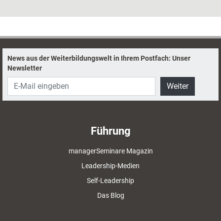
umsetzbar. Eine Methode hilft dabei, den Traum von mehr Freizeit in
konkrete, erreichbare Ziele umzuwandeln.
News aus der Weiterbildungswelt in Ihrem Postfach: Unser
Newsletter
Weiter
Führung
managerSeminare Magazin
Leadership-Medien
Self-Leadership
Das Blog