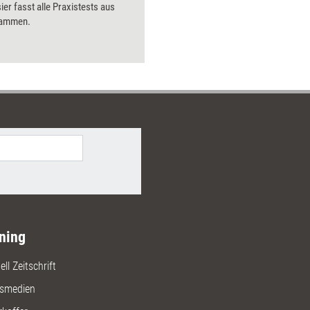
er fasst alle Praxistests aus
sammen.
ning
ll Zeitschrift
gsmedien