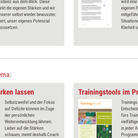
silienz aus dem Blick. Diese
wird eine
rkt die eigenen Stärken und wir
eigenen P
nserer selbst wieder bewusster.
mitgeführ
iert, unser eigenes Potenzial
Situation
inzusetzen.
Klarheit 
ema:
ärken lassen
Trainingstools im Pr
Selbstzweifel und der Fokus
Trainings
auf Defizite können im Zuge
Entscheid
der persönlichen
fürs Trai
Weiterentwicklung lähmen.
vielfälti
Lieber auf die Stärken
in jeder 
schauen, meint deshalb Coach
Programm