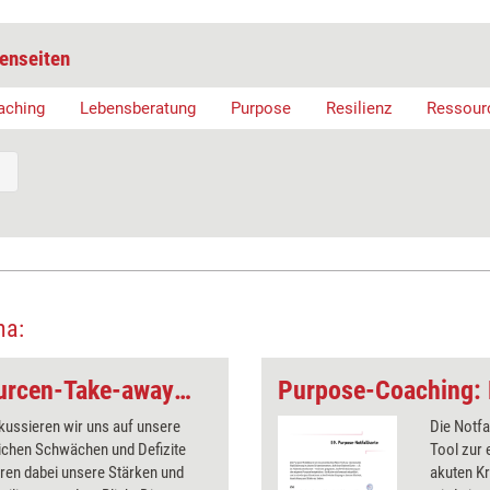
enseiten
aching
Lebensberatung
Purpose
Resilienz
Ressourc
ma:
EQ-Tool: Das Ressourcen-Take-away und die Ressourcen-Geschenke
kussieren wir uns auf unsere
Die Notfa
lichen Schwächen und Defizite
Tool zur 
eren dabei unsere Stärken und
akuten K