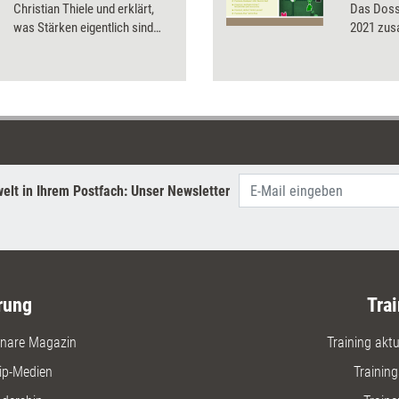
Christian Thiele und erklärt,
Das Dossi
was Stärken eigentlich sind
2021 zu
und wieso es wichtig ist, im
Coaching die Stärken der
Klientinnen und Klienten zu
stärken.
elt in Ihrem Postfach: Unser Newsletter
rung
Trai
nare Magazin
Training aktue
ip-Medien
Trainin