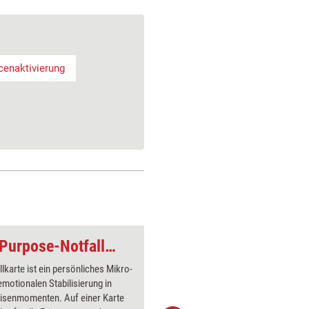
enaktivierung
Purpose-Coaching: Purpose-Notfallkarte
llkarte ist ein persönliches Mikro-
Gerade b
emotionalen Stabilisierung in
kommt es 
risenmomenten. Auf einer Karte
reflektie