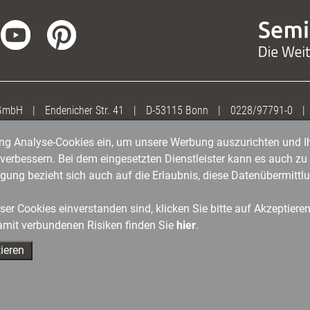
 GmbH
|
Endenicher Str. 41
|
D-53115 Bonn
|
0228/97791-0
|
gung Analyse-Cookies ein, um unsere Werbung auszurichten und Ih
erbessern. Bei dem eingesetzten Dienstleister kann es auch zu 
igung bezieht sich auch auf die Erlaubnis, diese Datenübermit
er Cookies einverstanden sind, klicken Sie bitte auf Akzeptiere
amit verbundenen Risiken finden Sie
hier
.
ieren