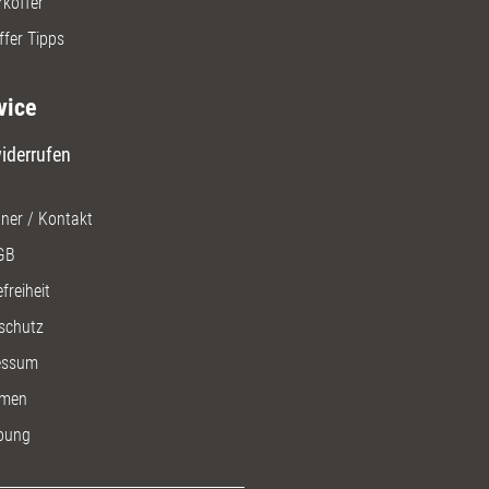
rkoffer
ffer Tipps
vice
iderrufen
ner / Kontakt
GB
freiheit
schutz
essum
men
bung