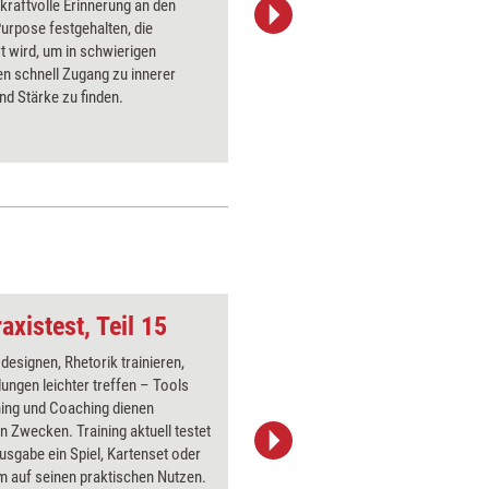
 kraftvolle Erinnerung an den
eigenen
urpose festgehalten, die
auseinand
t wird, um in schwierigen
eigene G
en schnell Zugang zu innerer
nutzen un
und Stärke zu finden.
füllen. Di
Übungen 
fördern.
axistest, Teil 15
Selbstbewusst 2
 designen, Rhetorik trainieren,
Über 1000
ungen leichter treffen – Tools
Flipchart
ning und Coaching dienen
PowerPoin
gen Zwecken. Training aktuell testet
Bildsprac
Ausgabe ein Spiel, Kartenset oder
aktuell ha
 auf seinen praktischen Nutzen.
Bilder.