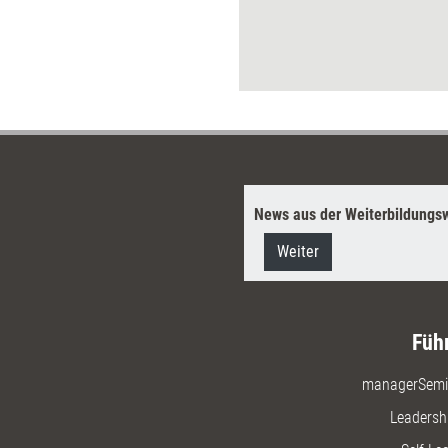
e Begleiter für berufliche
ungsprozesse gefragt.
News aus der Weiterbildungsw
Weiter
Füh
managerSemi
Leadersh