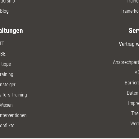
adership
Traine
Blog
Trainerko
altungen
Ser
TT
Vertrag w
BE
Ansprechpart
+tipps
A
raining
Barriere
insteiger
Daten
 fürs Training
Impr
Wissen
The
nterventionen
Wer
onflikte