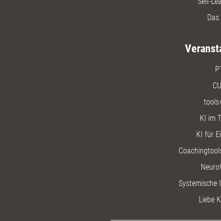
Self-Le
Das 
Veranst
P
CU
tools
KI im T
KI für E
Coachingtools
Neuro
Systemische I
Liebe K