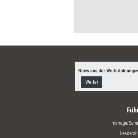
ons-Tools einzusetzen und diese
er zu kombinieren.
News aus der Weiterbildungsw
Weiter
Füh
managerSemi
Leadersh