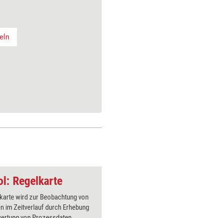
teln
l: Regelkarte
lkarte wird zur Beobachtung von
Mithilfe 
n im Zeitverlauf durch Erhebung
praktisc
ertung von Prozessdaten
Probleme