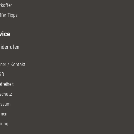
rkoffer
ffer Tipps
vice
iderrufen
ner / Kontakt
GB
freiheit
schutz
essum
men
bung