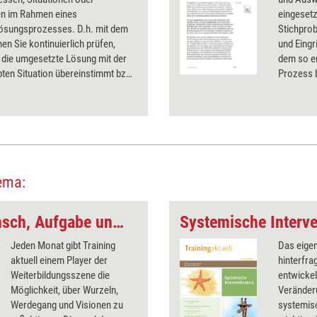
n im Rahmen eines
eingesetz
ösungsprozesses. D.h. mit dem
Stichprob
en Sie kontinuierlich prüfen,
und Eingr
 die umgesetzte Lösung mit der
dem so er
ten Situation übereinstimmt bzw.
Prozess b
weicht.
dass Unre
erkennbar
ema:
'Integration von Mensch, Aufgabe und Organisation'
Systemische Interve
Jeden Monat gibt Training
Das eige
aktuell einem Player der
hinterfra
Weiterbildungsszene die
entwickel
Möglichkeit, über Wurzeln,
Veränder
Werdegang und Visionen zu
systemisc