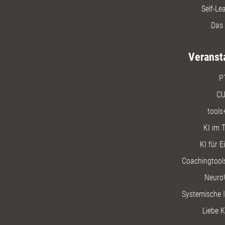
Self-Le
Das 
Veranst
P
CU
tools
KI im T
KI für E
Coachingtools
Neuro
Systemische I
Liebe K