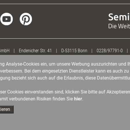
 GmbH
|
Endenicher Str. 41
|
D-53115 Bonn
|
0228/97791-0
|
gung Analyse-Cookies ein, um unsere Werbung auszurichten und Ih
erbessern. Bei dem eingesetzten Dienstleister kann es auch zu 
igung bezieht sich auch auf die Erlaubnis, diese Datenübermit
er Cookies einverstanden sind, klicken Sie bitte auf Akzeptiere
amit verbundenen Risiken finden Sie
hier
.
ieren