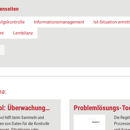
enseiten
olgskontrolle
Informationsmanagement
Ist-Situation ermit
nt
Lernbilanz
ma:
Problemlösungs-Tool: Überwachungsplan
Problemlösungs-Too
ol hilft beim Sammeln und
Die Rege
en von Daten für die Kontrolle
Prozesse
ssen, Situationen oder
und Ausw