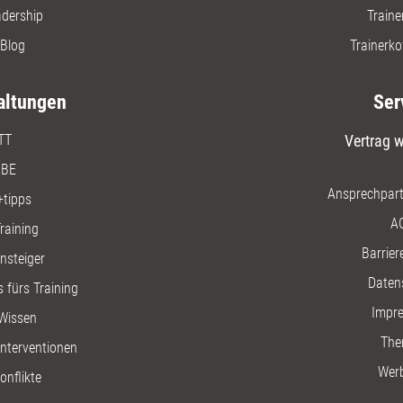
adership
Traine
Blog
Trainerko
altungen
Ser
TT
Vertrag w
BE
Ansprechpart
+tipps
A
raining
Barriere
insteiger
Daten
 fürs Training
Impr
Wissen
The
nterventionen
Wer
onflikte