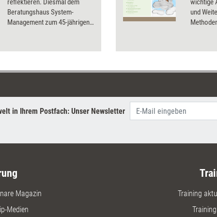
reflektieren. Diesmal dem
wichtige
Beratungshaus System-
und Weite
Management zum 45-jährigen
Methoden
Jubiläum.
und erklär
angewend
elt in Ihrem Postfach: Unser Newsletter
rung
Trai
nare Magazin
Training aktue
ip-Medien
Trainin