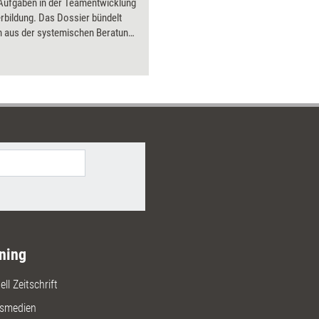
 Aufgaben in der Teamentwicklung
Bilder.
rbildung. Das Dossier bündelt
 aus der systemischen Beratung
t, wie sie in der Praxis
et werden können.
ning
ll Zeitschrift
gsmedien