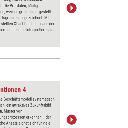
t: Die Prüfdaten, häufig
Möglichk
en, werden grafisch dargestellt
ein Probl
iffsgrenzen eingezeichnet. Mit
verschli
stellten Chart lässt sich dann der
Anhaltsp
eobachten und interpretieren, so
Beseitig
gelmäßigkeiten frühzeitig
 sind.
ntionen 4
Koffer 2
ne Geschäftsmodell systematisch
Über 1000
gen, ein attraktives Zukunftsbild
Flipchart
n, Muster von
PowerPoin
ungsprozessen erkennen – der
Bildsprac
he Ansatz eignet sich für viele
aktuell ha