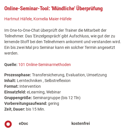
Online-Seminar-Tool: 'Mündliche' Überprüfung
Hartmut Häfele
,
Kornelia Maier-Häfele
Im One-to-One-Chat überprüft der Trainer die Mitarbeit der
Teilnehmer. Das 'Einzelgespräch' gibt Aufschluss, wie gut der zu
lernende Stoff bei den Teilnehmern ankommt und verstanden wird.
Ein bis zwei Mal pro Seminar kann ein solcher Termin angesetzt
werden.
Quelle:
101 Online-Seminarmethoden
Prozessphase:
Transfersicherung, Evaluation, Umsetzung
Inhalt:
Lerntechniken , Selbstreflexion
Format:
Intervention
Einsatzfeld:
eLearning, Webinar
Gruppengröße:
Seminargruppe (bis 12 Tln)
Vorbereitungsaufwand:
gering
Zeit, Dauer:
bis 15 Min.
eDoc
kostenfrei