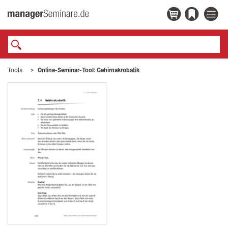
Tools
Online-Seminar-Tool: Gehirnakrobatik