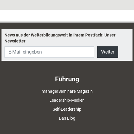
Wissen zu vermitteln, sollten Trainerinnen und Trainer ihnen
ermöglichen, ihre eigenen Themen auf die Agenda zu setzen. Wie es
funktioniert, Seminare für die neuen Anforderungen der VUKA-Welt fit zu
machen, erklärt die Trainerin Nadja Petranovskaja.
News aus der Weiterbildungswelt in Ihrem Postfach: Unser
Newsletter
Weiter
Führung
managerSeminare Magazin
Leadership-Medien
Self-Leadership
Das Blog