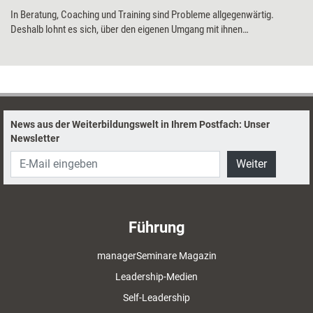
In Beratung, Coaching und Training sind Probleme allgegenwärtig.
Deshalb lohnt es sich, über den eigenen Umgang mit ihnen
nachzudenken, meint der systemische Berater Heiner Reinke-Dieker -
und erklärt, wie es konkret gelingt, sich nicht durch eine einseitig
negative Problemsicht lähmen zu lassen, sondern gemeinsam mit den
Betroffenen zuversichtlich den Blick auf Zukunft und Chancen zu
richten.
News aus der Weiterbildungswelt in Ihrem Postfach: Unser
Newsletter
Weiter
Führung
managerSeminare Magazin
Leadership-Medien
Self-Leadership