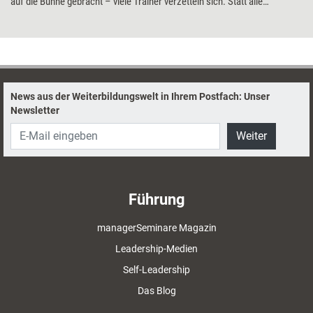
auf die Bühne gebracht – viele Trainer verzetteln sich. Statt alle
Eventualitäten im Blick zu haben, sollten sie sich radikal fokussieren,
meint Hermann Scherer. Denn nur so entsteht Großes: Erfolg und
Erfüllung.
News aus der Weiterbildungswelt in Ihrem Postfach: Unser
Newsletter
Weiter
Führung
managerSeminare Magazin
Leadership-Medien
Self-Leadership
Das Blog