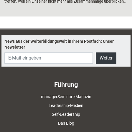
treffen, weil ein Einzelner nicht mehr alle Zusammenhänge überblicken
kann. Dann ist es besser, die Entscheidungen systemisch anzugehen und
sie zu vergemeinschaften, um unterschiedliche Perspektiven zu nutzen.
Zum Beispiel mit der Pugh-Matrix, die sich im Seminar recht einfach
erlebbar machen lässt.
News aus der Weiterbildungswelt in Ihrem Postfach: Unser
Newsletter
Weiter
Führung
managerSeminare Magazin
Leadership-Medien
Self-Leadership
Das Blog