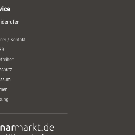
vice
iderrufen
ner / Kontakt
GB
freiheit
schutz
essum
men
bung