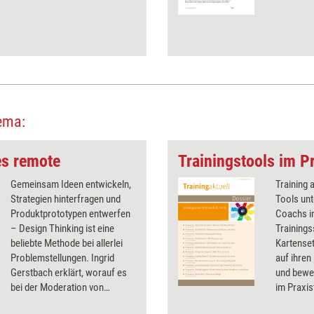
ema:
es remote
Trainingstools im Pr
Gemeinsam Ideen entwickeln,
Training 
Strategien hinterfragen und
Tools unt
Produktprototypen entwerfen
Coachs in
– Design Thinking ist eine
Trainings
beliebte Methode bei allerlei
Kartenset
Problemstellungen. Ingrid
auf ihren
Gerstbach erklärt, worauf es
und bewer
bei der Moderation von
im Praxis
virtuellen Design-Thinking-
Testerge