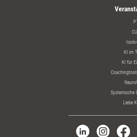
Veranst
P
CU
tools
KI im T
KI für E
Coachingtools
Neuro
Systemische I
Liebe K