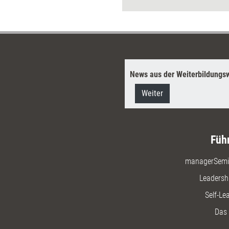
News aus der Weiterbildungsw
Weiter
Füh
managerSemi
Leadersh
Self-Le
Das 