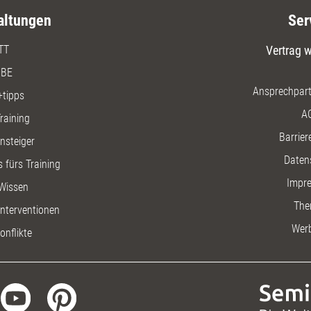
altungen
Ser
TT
Vertrag w
BE
Ansprechpart
+tipps
A
raining
Barriere
insteiger
Daten
 fürs Training
Impr
Wissen
The
nterventionen
Wer
onflikte