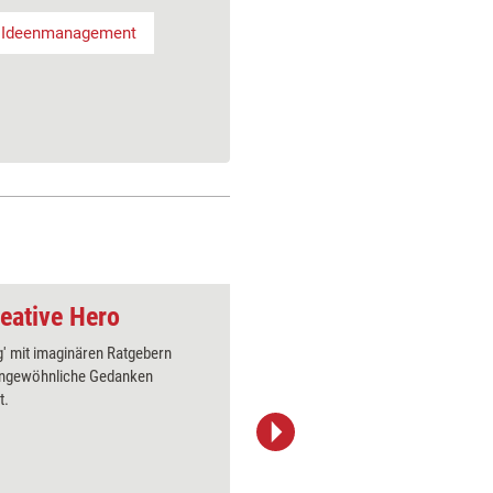
Ideenmanagement
reative Hero
Kreativitäts-Tool: 
g' mit imaginären Ratgebern
Mit ausge
ngewöhnliche Gedanken
Fallen ü
t.
gefunden