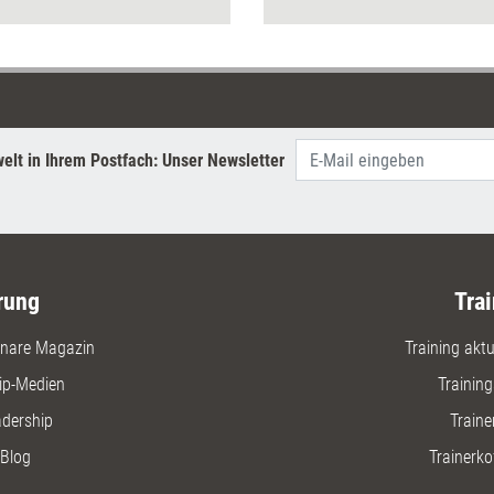
Workshops ankommt.
Infos zu 
elt in Ihrem Postfach: Unser Newsletter
rung
Trai
nare Magazin
Training aktue
ip-Medien
Trainin
adership
Traine
Blog
Trainerko