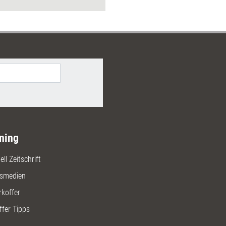
Preisen und Bezugsquellen.
ning
ll Zeitschrift
gsmedien
rkoffer
ffer Tipps