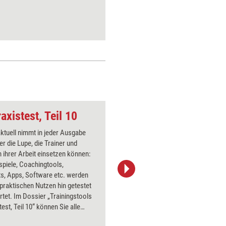
axistest, Teil 10
Problemlösung
aktuell nimmt in jeder Ausgabe
Über 1000
er die Lupe, die Trainer und
Flipchart
 ihrer Arbeit einsetzen können:
PowerPoin
spiele, Coachingtools,
Bildsprac
s, Apps, Software etc. werden
aktuell ha
 praktischen Nutzen hin getestet
Bilder.
tet. Im Dossier „Trainingstools
test, Teil 10“ können Sie alle
bnisse aus 2016 nachlesen – mit