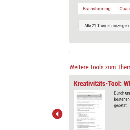
Brainstorming
Coac
Alle 21 Themen anzeigen
Weitere Tools zum The
arbenassoziation
Kreativitäts-Tool: Wh
ziationen werden zur
Durch un
ung genutzt.
bestehen
gesetzt.