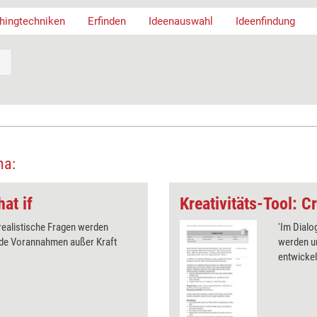
hingtechniken
Erfinden
Ideenauswahl
Ideenfindung
ma:
at if
Kreativitäts-Tool: C
realistische Fragen werden
'Im Dialo
de Vorannahmen außer Kraft
werden u
entwickel