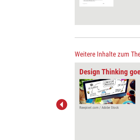
Weitere Inhalte zum Th
cken
Design Thinking go
ettes Konzept für ein dreitägiges
tsseminar zusammen mit der
ung von über 120 kreativen
, direkt zum Nachmachen.
 Beim Lesen dieses Buchs können
Rawpixel.com / Adobe Stock
h gute Ideen entstehen ...