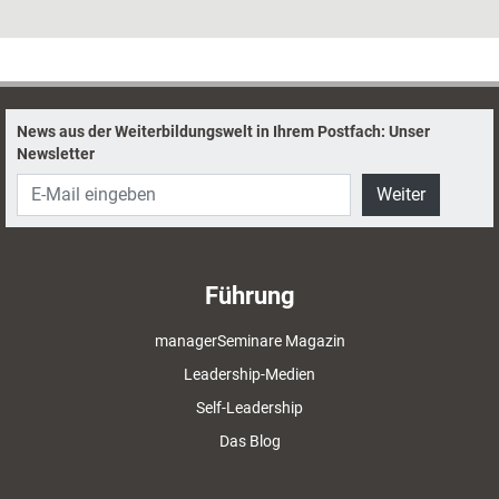
Lebensthema: Konflikte – und wie man sie auflöst. Dazu hat er
zahlreiche Theorien und ebenso viele praktische Techniken entwickelt.
Ein Blick auf sein umfangreiches Werk.
News aus der Weiterbildungswelt in Ihrem Postfach: Unser
Newsletter
Weiter
Führung
managerSeminare Magazin
Leadership-Medien
Self-Leadership
Das Blog