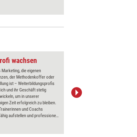
Einsatzv
rofi wachsen
Fuchs
 Marketing, die eigenen
Über 1000
zen, der Methodenkoffer oder
Flipchart
ellung ist – Weiterbildungsprofis
PowerPoin
ch und ihr Geschäft stetig
Bildsprac
wickeln, um in unserer
aktuell ha
bigen Zeit erfolgreich zu bleiben.
Bilder.
 Trainerinnen und Coachs
ähig aufstellen und professionell
nlich wachsen, zeigt das