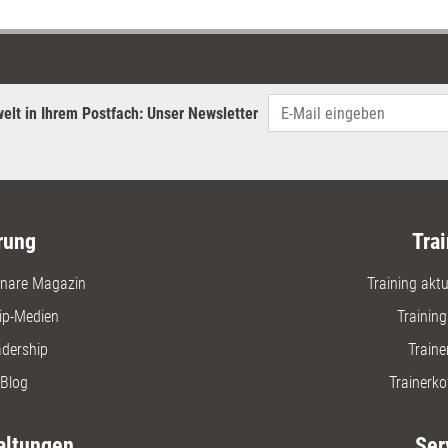
elt in Ihrem Postfach: Unser Newsletter
rung
Trai
nare Magazin
Training aktue
ip-Medien
Trainin
adership
Traine
Blog
Trainerko
altungen
Ser