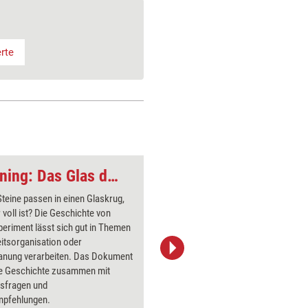
rte
Geschichte fürs Training: Das Glas der Zeit
Steine passen in einen Glaskrug,
Ein klein
r voll ist? Die Geschichte von
einige de
eriment lässt sich gut in Themen
Seesterne
itsorganisation oder
Chance ha
lanung verarbeiten. Das Dokument
motiviert
die Geschichte zusammen mit
Reflexion
nsfragen und
oder Koll
mpfehlungen.
zusammen