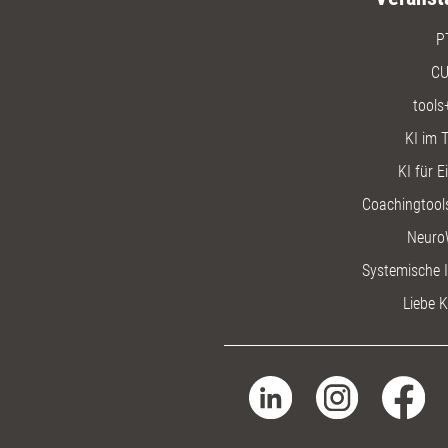
P
CU
tools
KI im T
KI für E
Coachingtools
Neuro
Systemische I
Liebe K