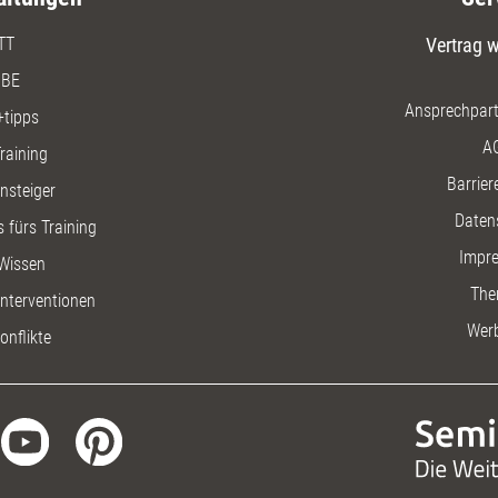
TT
Vertrag w
BE
Ansprechpart
+tipps
A
raining
Barriere
insteiger
Daten
 fürs Training
Impr
Wissen
The
nterventionen
Wer
onflikte