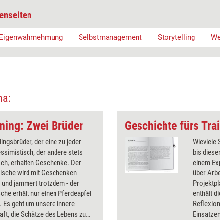
enseiten
Eigenwahrnehmung
Selbstmanagement
Storytelling
We
ma:
ining: Zwei Brüder
lingsbrüder, der eine zu jeder
Wieviele 
ssimistisch, der andere stets
bis diese
sch, erhalten Geschenke. Der
einem Exp
tische wird mit Geschenken
über Arbe
 und jammert trotzdem - der
Projektp
sche erhält nur einen Pferdeapfel
enthält 
t. Es geht um unsere innere
Reflexio
aft, die Schätze des Lebens zu
Einsatze