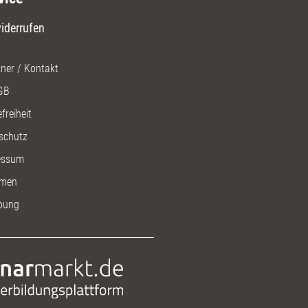
iderrufen
ner / Kontakt
GB
freiheit
schutz
essum
men
bung