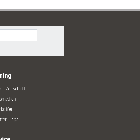
ning
ll Zeitschrift
gsmedien
rkoffer
ffer Tipps
vice