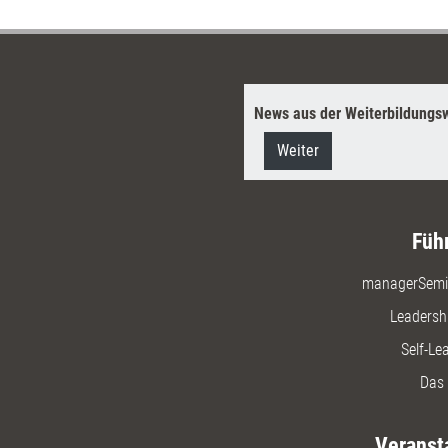
tscheidungen zu treffen.
News aus der Weiterbildungsw
Weiter
Füh
managerSemi
Leadersh
Self-Le
Das 
Veranst