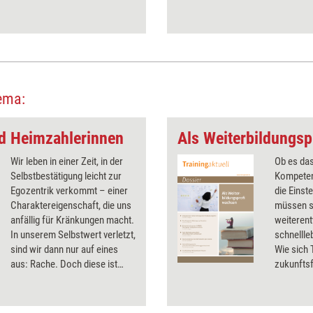
 Sie erhalten die Geschichte
 mit Reflexionsfragen und
orschlägen.
ema:
d Heimzahlerinnen
Als Weiterbildungsp
Wir leben in einer Zeit, in der
Ob es das
Selbstbestätigung leicht zur
Kompeten
Egozentrik verkommt – einer
die Einst
Charaktereigenschaft, die uns
müssen si
anfällig für Kränkungen macht.
weiterent
In unserem Selbstwert verletzt,
schnellle
sind wir dann nur auf eines
Wie sich
aus: Rache. Doch diese ist
zukunftsf
meistens weit weniger süß als
wie persö
erwartet.
Dossier.