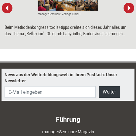
managerSeminare Verlags GmbH
Beim Methodenkongress tools+tipps drehte sich dieses Jahr alles um
das Thema „Reflexion“. Ob durch Labyrinthe, Bodenvisualisierungen
oder spontane Fotosessions – bei dem Event aus dem Hause
managerSeminare erfuhren die Teilnehmenden, wie sich mit
Reflexionsmethoden Stressmuster erkunden, Perspektiven wechseln
und innere Anteile sichtbar machen lassen. Kulisse für die
abwechslungsreichen Impulse waren die Räume der
„wohngemeinschaft“ in Köln.
News aus der Weiterbildungswelt in Ihrem Postfach: Unser
Newsletter
Weiter
Führung
managerSeminare Magazin