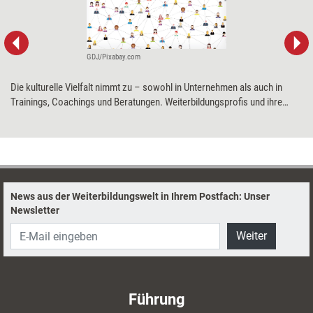
GDJ/Pixabay.com
Die kulturelle Vielfalt nimmt zu – sowohl in Unternehmen als auch in
Trainings, Coachings und Beratungen. Weiterbildungsprofis und ihre
Klientinnen und Klienten stellt das immer häufiger vor die Frage: Wie
kommuniziere ich in meinem beruflichen Umfeld, sodass sich niemand
vor den Kopf gestoßen fühlt? Coach und Trainerin Anna Fuchs liefert
Antworten – mithilfe von Methoden und Modellen des
Kommunikationspsychologen Friedemann Schulz von Thun.
News aus der Weiterbildungswelt in Ihrem Postfach: Unser
Newsletter
Weiter
Führung