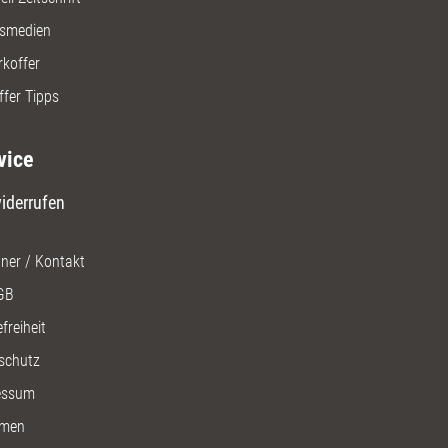
gsmedien
rkoffer
ffer Tipps
vice
iderrufen
ner / Kontakt
GB
freiheit
schutz
essum
men