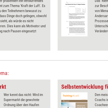
er präsentiert ein verblüffendes
Das 'Riem
t zum Thema 'Kraft der Luft'. Es
zur Besch
zu den Teilnehmern bewusst zu
von Mensc
dass Dinge doch gelingen, obwohl
Andersar
sieht, als würde es nicht
Prozesse
eren. Dies kann als Motivator und
Untersch
ng nach Pausen eingesetzt
Veränderu
ema:
rkt
Wer kennt das nicht: Wird im
Den meist
Supermarkt die gewohnte
Coachs is
Ordnung über den Haufen
Coachees 