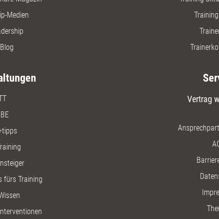
ip-Medien
Trainin
adership
Traine
Blog
Trainerko
altungen
Ser
TT
Vertrag w
BE
Ansprechpart
+tipps
A
raining
Barriere
insteiger
Daten
 fürs Training
Impr
Wissen
The
nterventionen