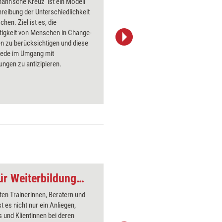
ann'sche Kreuz' ist ein Modell
Das Tool
reibung der Unterschiedlichkeit
welche V
hen. Ziel ist es, die
müssen, u
tigkeit von Menschen in Change-
sicherzus
n zu berücksichtigen und diese
verschie
iede im Umgang mit
bestehen
ngen zu antizipieren.
unterstüt
Selbstentwicklung für Weiterbildungsprofis
Zauberer 1
en Trainerinnen, Beratern und
Über 1000
t es nicht nur ein Anliegen,
Flipchart
und Klientinnen bei deren
PowerPoin