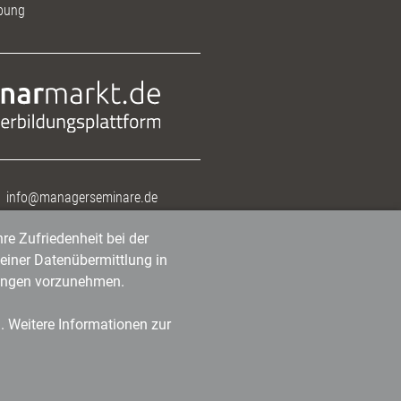
bung
info@managerseminare.de
re Zufriedenheit bei der
einer Datenübermittlung in
tlungen vorzunehmen.
n. Weitere Informationen zur