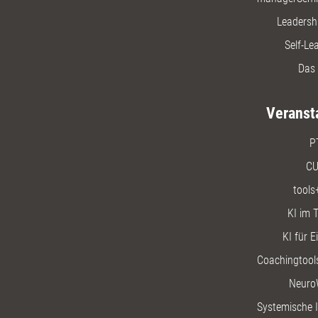
Leadersh
Self-Le
Das 
Veranst
P
CU
tools
KI im T
KI für E
Coachingtools
Neuro
Systemische I