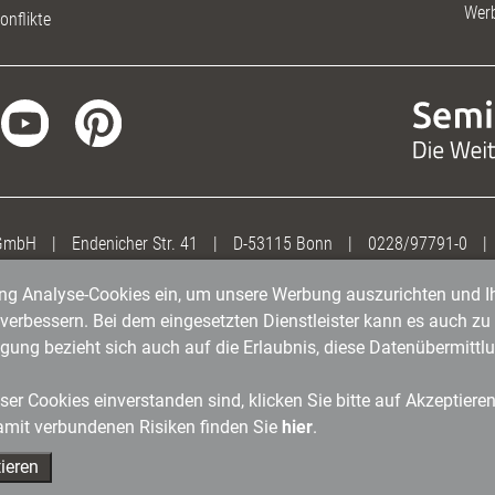
Wer
onflikte
 GmbH
|
Endenicher Str. 41
|
D-53115 Bonn
|
0228/97791-0
|
gung Analyse-Cookies ein, um unsere Werbung auszurichten und Ih
erbessern. Bei dem eingesetzten Dienstleister kann es auch zu 
igung bezieht sich auch auf die Erlaubnis, diese Datenübermit
er Cookies einverstanden sind, klicken Sie bitte auf Akzeptiere
amit verbundenen Risiken finden Sie
hier
.
ieren