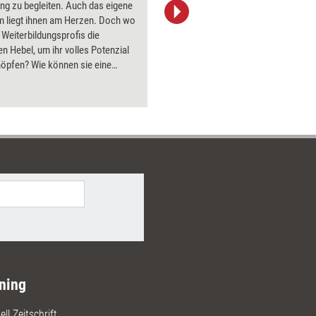
ng zu begleiten. Auch das eigene
Bildsprac
 liegt ihnen am Herzen. Doch wo
aktuell ha
r Weiterbildungsprofis die
Bilder.
en Hebel, um ihr volles Potenzial
öpfen? Wie können sie eine
he Transformation einleiten?
en und Denkanstöße liefert das
ning
ll Zeitschrift