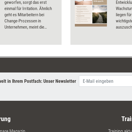
geworfen, sorgt das erst
Entwicklu
einmal für Irritation. Ähnlich
Wachstum
geht es Mitarbeitern bei
liegen fü
Change-Prozessen in
wichtigst
Unternehmen, meint die
auszusch
Beraterin Anne Lamberts. Und
persönlic
erklärt anhand des Changes im
Anregung
Supermarkt ihres Vertrauens
Dossier.
die sieben Phasen der
Veränderung.
elt in Ihrem Postfach: Unser Newsletter
rung
Trai
nare Magazin
Training aktue