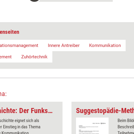
enseiten
mationsmanagement
Innere Antreiber
Kommunikation
ement
Zuhörtechnik
ma:
Achtsamkeits-Geschichte: Der Funkspruch
Suggestopädie-Meth
chichte eignet sich als
Beim Bild
r Einstieg in das Thema
Beschrei
 Kommunikation.
Teilnehm