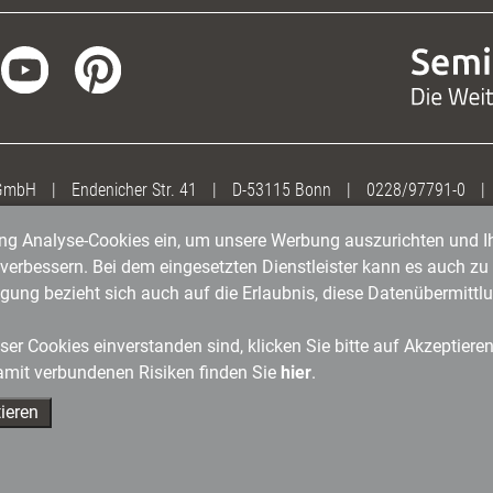
 GmbH
|
Endenicher Str. 41
|
D-53115 Bonn
|
0228/97791-0
|
gung Analyse-Cookies ein, um unsere Werbung auszurichten und Ih
erbessern. Bei dem eingesetzten Dienstleister kann es auch zu 
igung bezieht sich auch auf die Erlaubnis, diese Datenübermit
er Cookies einverstanden sind, klicken Sie bitte auf Akzeptiere
amit verbundenen Risiken finden Sie
hier
.
ieren