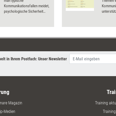
man typische
Themen w
Kommunikationsfallen meidet,
Kommunik
psychologische Sicherheit
unterstüt
bietet und eine Vorbildfunktion
Praxiste
einnimmt, ist
Marketingexpertin Kerstin Boll
überzeugt.
elt in Ihrem Postfach: Unser Newsletter
rung
Trai
nare Magazin
Training aktue
ip-Medien
Trainin