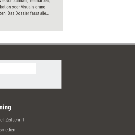
ie Achtsamkeit, Teamarbeit,
Bilder.
ation oder Visualisierung
zen. Das Dossier fasst alle
sts des Jahres 2024 zusammen.
ning
ll Zeitschrift
gsmedien