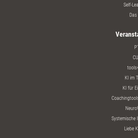
Self-Le
Das 
Veranst
P
CU
tools
KI im T
KI für E
Coachingtools
Neuro
Systemische I
Liebe K