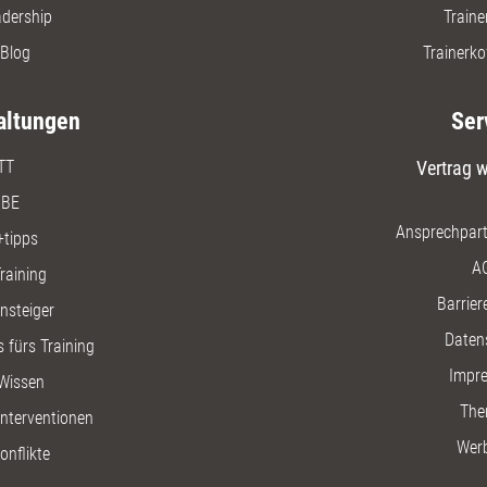
adership
Traine
Blog
Trainerko
altungen
Ser
TT
Vertrag w
BE
Ansprechpart
+tipps
A
raining
Barriere
insteiger
Daten
 fürs Training
Impr
Wissen
The
nterventionen
Wer
onflikte