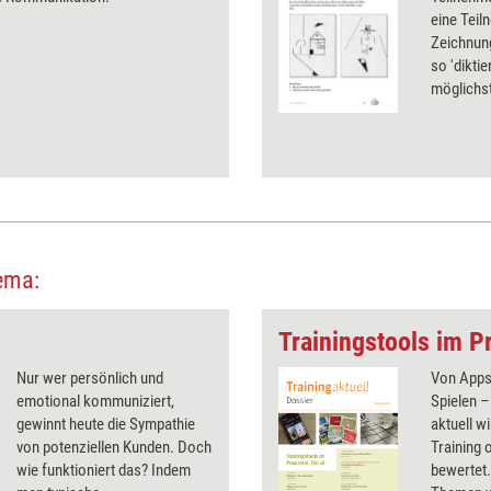
eine Teil
Zeichnun
so 'diktie
möglichst
ema:
Trainingstools im Pr
Nur wer persönlich und
Von Apps 
emotional kommuniziert,
Spielen –
gewinnt heute die Sympathie
aktuell wi
von potenziellen Kunden. Doch
Training 
wie funktioniert das? Indem
bewertet.