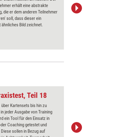
nehmer erhält eine abstrakte
„Störanfä
g, die er dem anderen Teilnehmer
Kommunik
ren' soll, dass dieser ein
Teilnehme
 ähnliches Bild zeichnet.
ankommen
des Empfä
axistest, Teil 18
Zuhoeren
über Kartensets bis hin zu
Über 1000
 in jeder Ausgabe von Training
Flipchart
rd ein Tool für den Einsatz in
PowerPoin
oder Coaching getestet und
Bildsprac
 Diese sollen in Bezug auf
aktuell ha