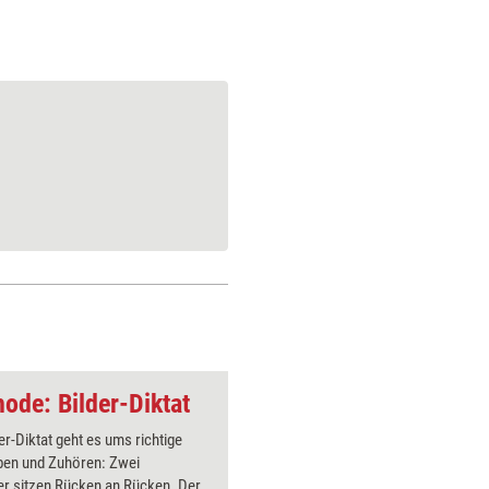
ode: Bilder-Diktat
er-Diktat geht es ums richtige
Hier wird
ben und Zuhören: Zwei
Perspekt
er sitzen Rücken an Rücken. Der
Dadurch w