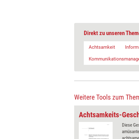
Direkt zu unseren Them
Achtsamkeit
Infor
Kommunikationsmanag
Weitere Tools zum The
Kommunikations-Übung: Auf den Gesprächspartner eingehen
r Übung wird die höchste und
Diese Ges
svollste Ebene des Aktiven
amüsante
trainiert, die des 'Empathischen
achtsame