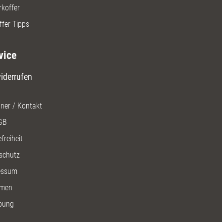
rkoffer
ffer Tipps
vice
iderrufen
ner / Kontakt
GB
freiheit
schutz
essum
men
bung