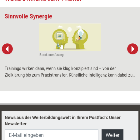
Sinnvolle Synergie
iStock.com/useng
Trainings wirken dann, wenn sie klug konzipiert sind – von der
Zielklärung bis zum Praxistransfer. Künstliche Intelligenz kann dabei zur
hilfreichen Mitdenkerin werden: Sie liefert Ideen, strukturiert Inhalte und
spart Zeit. Doch erst, wenn digitale Unterstützung und didaktisches
Gespür kombiniert werden, entsteht eine gelungene Lernarchitektur. Wie
Trainingsprofis diese Synergie herstellen können, zeigt Anna Langheiter
anhand ihres Trainingsdesignmodells.
News aus der Weiterbildungswelt in Ihrem Postfach: Unser
Newsletter
Weiter