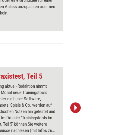
n oder eine Grundidee für einen
Spielszen
en Anlass anzupassen oder neu
können un
keln.
Prozess u
diesem au
axistest, Teil 5
Fliegendes Ei
ing aktuell-Redaktion nimmt
Über 1000
 Monat neue Trainingstools
Flipchart
unter die Lupe: Software,
PowerPoin
sets, Spiele & Co. werden auf
Bildsprac
ktischen Nutzen hin getestet und
aktuell ha
 Im Dossier 'Trainingstools im
Bilder.
t, Teil 5' können Sie weitere
nisse nachlesen (mit Infos zu