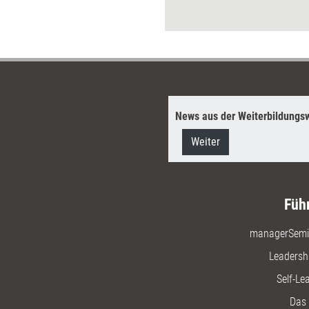
News aus der Weiterbildungsw
Weiter
Füh
managerSemi
Leadersh
Self-Le
Das 