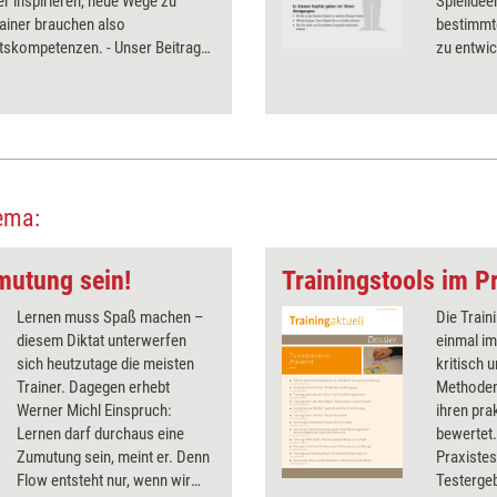
r inspirieren, neue Wege zu
Spielidee
ainer brauchen also
bestimmt
ätskompetenzen. - Unser Beitrag
zu entwic
 Sie als Trainer kontinuierlich an
nen Kreativität 'basteln' und Ihre
tätskompetenzen ausbauen.
ema:
mutung sein!
Trainingstools im Pr
Lernen muss Spaß machen –
Die Train
diesem Diktat unterwerfen
einmal im
sich heutzutage die meisten
kritisch 
Trainer. Dagegen erhebt
Methoden
Werner Michl Einspruch:
ihren pra
Lernen darf durchaus eine
bewertet.
Zumutung sein, meint er. Denn
Praxistes
Flow entsteht nur, wenn wir
Testergeb