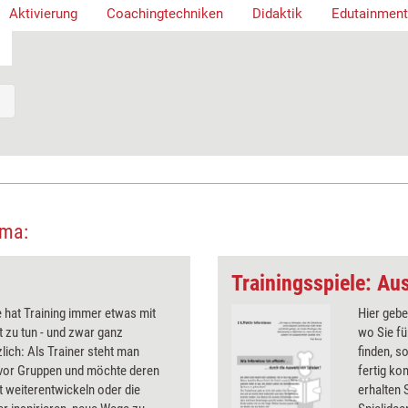
Aktivierung
Coachingtechniken
Didaktik
Edutainment
ema:
Trainingsspiele: Au
 hat Training immer etwas mit
Hier gebe
ät zu tun - und zwar ganz
wo Sie fü
lich: Als Trainer steht man
finden, s
 vor Gruppen und möchte deren
fertig ko
ät weiterentwickeln oder die
erhalten 