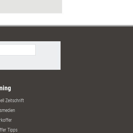
nd Bezugsquellen). Getestet
a. verschiedene Trainingsspiele
nsets, eine Trainings-DVD und ein
ionstool.
ning
ll Zeitschrift
gsmedien
rkoffer
ffer Tipps