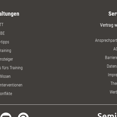
altungen
Ser
TT
Vertrag w
BE
Ansprechpart
+tipps
A
raining
Barriere
insteiger
Daten
 fürs Training
Impr
Wissen
The
nterventionen
Wer
onflikte