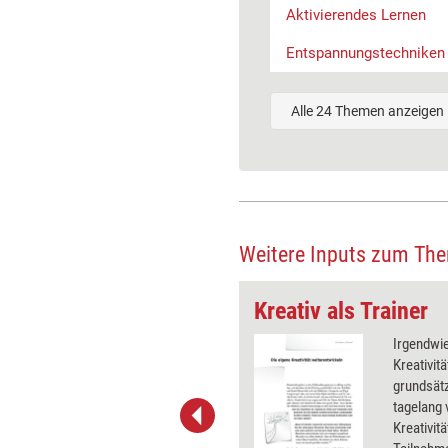
Aktivierendes Lernen
Entspannungstechniken
Alle 24 Themen anzeigen
Weitere Inputs zum Th
Führungswissen kompakt: Ideen entwickeln, auswählen, prüfen und verkaufen
Kreativ als Trainer
edeutet, ständig neue Ideen zu
Irgendwie
ln und umzusetzen. Jeder kann
Kreativit
ein und mit wenigen Techniken
grundsätz
ngen finden. Denn Kreativität
tagelang
nichts weiter, als bekannte Dinge
Kreativit