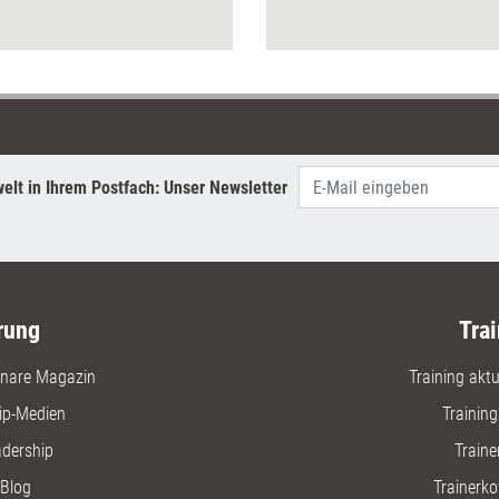
herausgefordert werden.
Preisen u
wurden u.
und Karte
Präsentat
elt in Ihrem Postfach: Unser Newsletter
rung
Trai
nare Magazin
Training aktue
ip-Medien
Trainin
adership
Traine
Blog
Trainerko