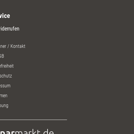
vice
iderrufen
ner / Kontakt
GB
freiheit
schutz
essum
men
bung