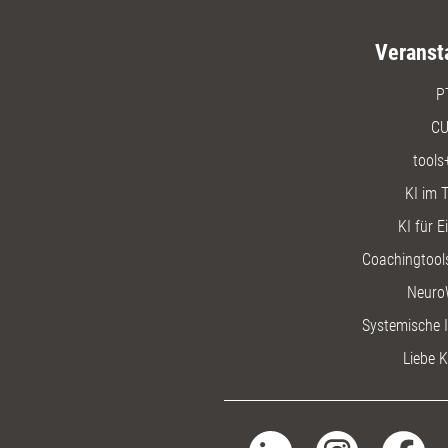
Veranst
P
CU
tools
KI im T
KI für E
Coachingtools
Neuro
Systemische I
Liebe K