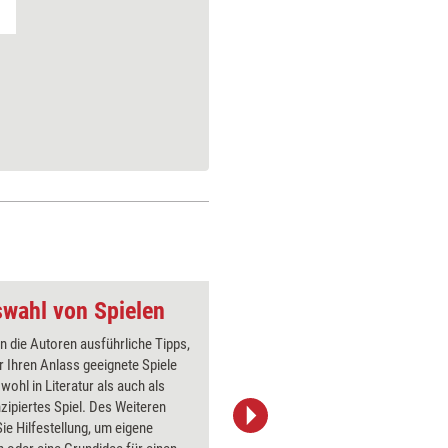
swahl von Spielen
n die Autoren ausführliche Tipps,
Manchmal
r Ihren Anlass geeignete Spiele
eine Thea
owohl in Literatur als auch als
entwickel
nzipiertes Spiel. Des Weiteren
grundlege
Sie Hilfestellung, um eigene
vorzustel