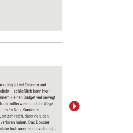
Kundenor
Außerdem 
kompeten
wenn Kun
Hier erhal
den Kunde
Ausstrahlung
rketing ist bei Trainern und
Über 1000
liebt – schließlich kann hier
Flipchart
einem kleinen Budget viel bewegt
PowerPoin
och mittlerweile sind die Wege
Bildsprac
s, um im Netz Kunden zu
aktuell ha
 so zahlreich, dass viele den
Bilder.
 verloren haben. Das Dossier
welche Instrumente sinnvoll sind,