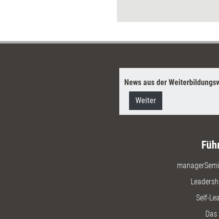
sten Marketinginstrumente
oll und seriös einsetzen.
News aus der Weiterbildungsw
Weiter
Füh
managerSemi
Leadersh
Self-Le
Das 