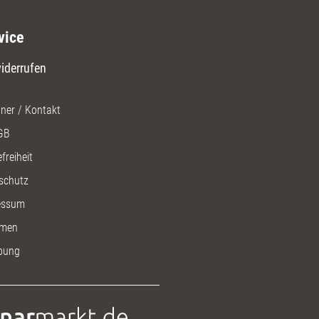
vice
iderrufen
ner / Kontakt
GB
freiheit
schutz
essum
men
bung