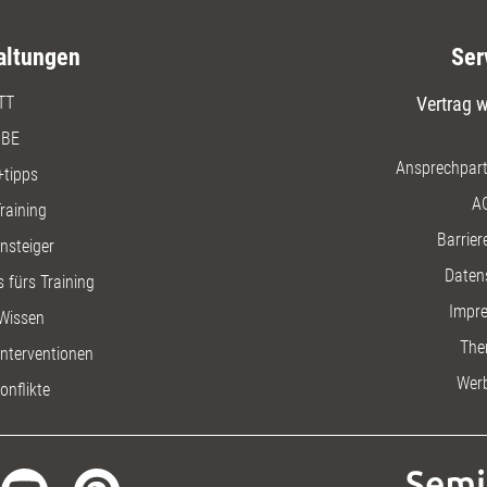
altungen
Ser
TT
Vertrag w
BE
Ansprechpart
+tipps
A
raining
Barriere
insteiger
Daten
 fürs Training
Impr
Wissen
The
nterventionen
Wer
onflikte