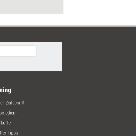
eisten und wie sie sich ins eigene
 intergrieren lassen – von einer
alteten Homepage über Webinare
enakquise bis hin zum eigenen
ning
ll Zeitschrift
gsmedien
rkoffer
ffer Tipps