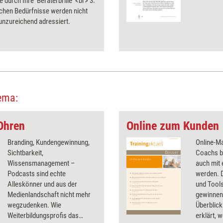
 durch Ihre 'Beraterbrille' <br> 3.
ichen Bedürfnisse werden nicht
unzureichend adressiert.
ema:
 Ohren
Online zum Kunden
Branding, Kundengewinnung,
Online-Ma
Sichtbarkeit,
Coachs be
Wissensmanagement –
auch mit 
Podcasts sind echte
werden. D
Alleskönner und aus der
und Tool
Medienlandschaft nicht mehr
gewinnen,
wegzudenken. Wie
Überblick
Weiterbildungsprofis das
erklärt, 