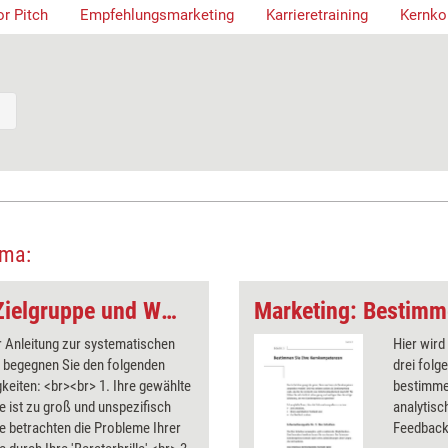
or Pitch
Empfehlungsmarketing
Karrieretraining
Kernko
ema:
Trainer-Marketing: Zielgruppe und Wunschkunden
r Anleitung zur systematischen
Hier wird
n begegnen Sie den folgenden
drei fol
keiten: <br><br> 1. Ihre gewählte
bestimmen
e ist zu groß und unspezifisch
analytisc
ie betrachten die Probleme Ihrer
Feedback