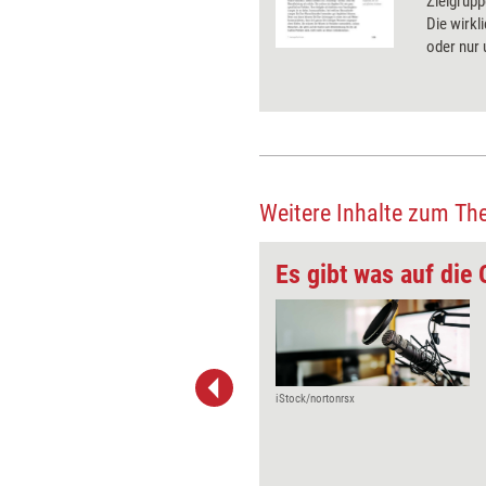
es Weiteren ist eine spannende
Zielgruppe
rung des Coachs oder Trainers
Die wirkl
Der dritte entscheidende Faktor ist
oder nur 
tbare Profilierung. Was damit im
gemeint ist, lesen Sie hier.
Weitere Inhalte zum Th
Coaches
Es gibt was auf die
 sollten Sie spätestens jetzt
 eine gute Sog-Marketing-
 zu entwickeln. Sie erfahren am
 Beispiel, wie Sie sich von
Coachs unterscheiden können,
iStock/nortonrsx
h zu verbiegen. Außerdem lernen
 eigene Persönlichkeit zu zeigen,
berinszenieren. Und wie Sie die