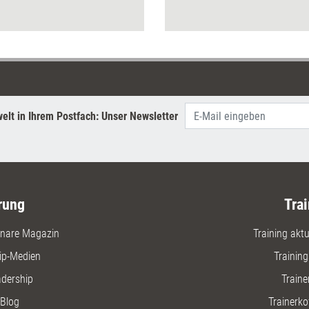
Format für sich nutzen
was sie l
können, erklärt Marken-
Marketing
Strategin und Podcast-Expertin
gut gest
Carmen Brablec.
zur Kund
Podcast.
elt in Ihrem Postfach: Unser Newsletter
rung
Trai
nare Magazin
Training aktue
ip-Medien
Trainin
adership
Traine
Blog
Trainerko