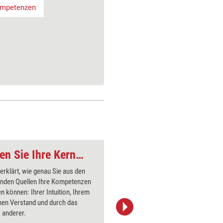
mpetenzen
Marketing: Bestimmen Sie Ihre Kernkompetenzen
Trainer-Marketing: 
 erklärt, wie genau Sie aus den
Das Telef
genden Quellen Ihre Kompetenzen
Kommunik
 können: Ihrer Intuition, Ihrem
von Train
hen Verstand und durch das
hier wich
 anderer.
beachtet