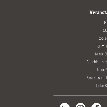
Veranst
P
CU
tools
KI im T
KI für E
Coachingtools
Neuro
Systemische I
Liebe K