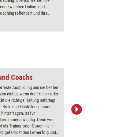
oaching. Ebenso werden die
können, 
iede zwischen Online- und
aching reflektiert und Ihre
he Einstellung hinterfragt. Auch
 die Integration von Online-
n in Ihr Coaching angesprochen.
 und Coachs
Rettungsring 2
erteste Ausbildung und die besten
Über 1000
zen nichts, wenn der Trainer oder
Flipchart
ht die richtige Haltung mitbringt.
PowerPoin
e Rolle und Einstellung immer
Bildsprac
 hinterfragen, ist für
aktuell ha
ldner immens wichtig. Denn wer
Bilder.
st als Trainer oder Coach nie in
llt, gefährdet den Lernerfolg und