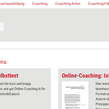
oachausbildung
Coaching
Coaching-Arten
Coaching-Fä
ema:
lbsttest
en Sie kurz und knapp
Hier wer
n, wie gut Online-Coaching in Ihr
beantwort
smodell passt.
Format um
Autorin d
Prinzipie