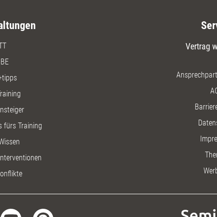
altungen
Ser
TT
Vertrag w
BE
Ansprechpart
+tipps
A
raining
Barriere
insteiger
Daten
 fürs Training
Impr
Wissen
The
nterventionen
Wer
onflikte