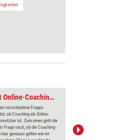
higkeiten
Online-Coaching: Ist Online-Coaching für mich umsetzbar?
den verschiedene Fragen
Hier wird
et, ob Coaching als Online-
Möglichke
setzbar ist. Zum einen geht die
Coaching-
er Frage nach, ob die Coaching-
werden di
n hier genauso gelten wie im
solchen P