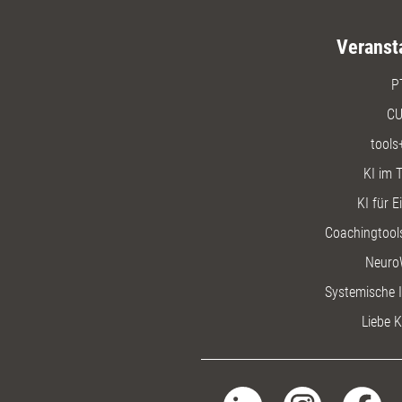
Veranst
P
CU
tools
KI im T
KI für E
Coachingtools
Neuro
Systemische I
Liebe K