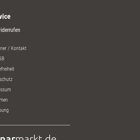
vice
iderrufen
ner / Kontakt
GB
freiheit
schutz
essum
men
bung