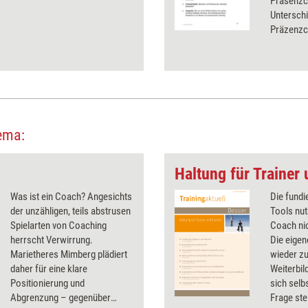
Präsenzc
Untersch
Präzenzco
persönlic
wird hier
Elemente
ema:
Haltung für Trainer
Was ist ein Coach? Angesichts
Die fundi
der unzähligen, teils abstrusen
Tools nut
Spielarten von Coaching
Coach nic
herrscht Verwirrung.
Die eigen
Marietheres Mimberg plädiert
wieder zu
daher für eine klare
Weiterbi
Positionierung und
sich selb
Abgrenzung – gegenüber
Frage ste