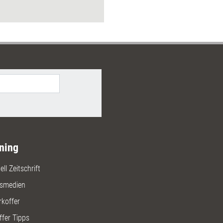
sich und seinen Klienten neue
soptionen. Das Dossier bündelt
die die Haltung von Weiterbildnern
en.
ning
ll Zeitschrift
gsmedien
rkoffer
ffer Tipps