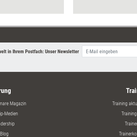
Trainern, Führungskräften und
verwehrt 
einem 'Hebammen'-
Handlung
Verständnis von Coaching.
Artikel, 
reflektier
elt in Ihrem Postfach: Unser Newsletter
rung
Trai
nare Magazin
Training aktue
ip-Medien
Trainin
adership
Traine
Blog
Trainerko