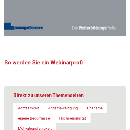
So werden Sie ein Webinarprofi
Direkt zu unseren Themenseiten
Achtsamkeit
Angstbewältigung
Charisma
eigene Bedürfnisse
Hochsensibilität
Motivationsfähigkeit