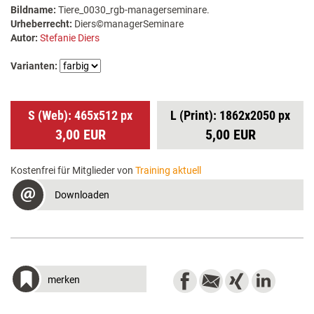
Bildname:
Tiere_0030_rgb-managerseminare.
Urheberrecht:
Diers©managerSeminare
Autor:
Stefanie Diers
Varianten:
S (Web): 465x512 px
L (Print): 1862x2050 px
3,00 EUR
5,00 EUR
Kostenfrei für Mitglieder von
Training aktuell
Downloaden
merken