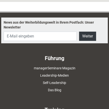
gefunden respektive die besten gewählt
werden. Methoden, Tools und Impulse, die
helfen, alleine oder im Team zu besseren
Entscheidungen zu kommen.
News aus der Weiterbildungswelt in Ihrem Postfach: Unser
Newsletter
Weiter
Führung
managerSeminare Magazin
Leadership-Medien
Self-Leadership
Das Blog