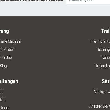
sowie ungünstige
Gruppendynamiken.
rung
Trai
nare Magazin
Training aktue
ip-Medien
Trainin
adership
Traine
Blog
Trainerko
altungen
Ser
TT
Vertrag w
BE
Ansprechpart
+tipps