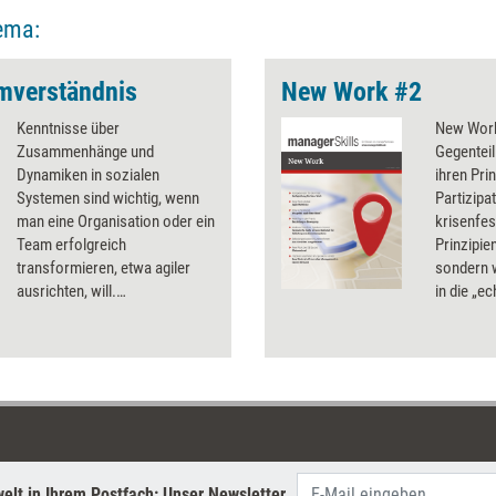
Entschei
ema:
überzeug
beherrsc
mverständnis
New Work #2
wichtigst
verständli
Kenntnisse über
New Work
Zusammenhänge und
Gegenteil.
Dynamiken in sozialen
ihren Pri
Systemen sind wichtig, wenn
Partizip
man eine Organisation oder ein
krisenfes
Team erfolgreich
Prinzipie
transformieren, etwa agiler
sondern w
ausrichten, will.
in die „e
Erfreulicherweise gibt es eine
Fülle von Tools, mit denen sich
das Systemverständnis
verbessern lässt. Drei
Beispiele für mehr Durchblick
im Hinblick auf
Transformationshürden,
lähmende Altlasten im System
elt in Ihrem Postfach: Unser Newsletter