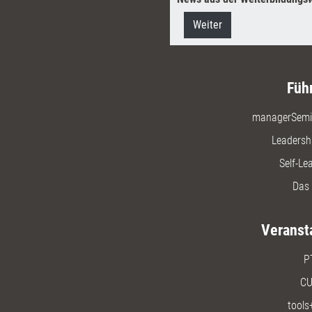
Weiter
Füh
managerSemi
Leadersh
Self-Le
Das 
Veranst
P
CU
tools