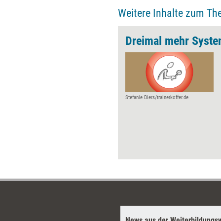
e Intelligenz.
Weitere Inhalte zum Th
Dreimal mehr Syste
Stefanie Diers/trainerkoffer.de
News aus der Weiterbildungsw