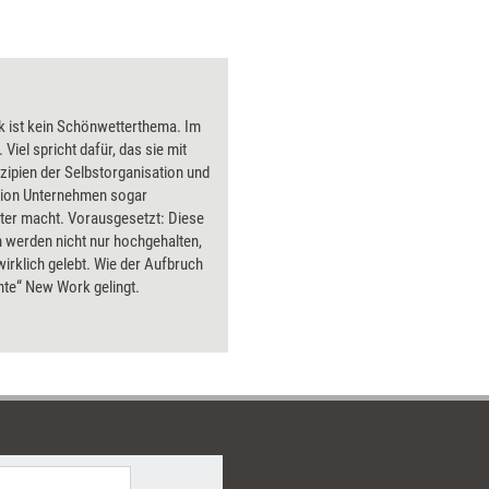
dungsfindung und der
all die g
enden Argumentation
vereinen
hen. In diesem Buch werden die
stellt di
en Tools praxisnah und leicht
Verständn
ch vermittelt.
Er plädie
 ist kein Schönwetterthema. Im
Organisa
 Viel spricht dafür, das sie mit
Blick zu 
nzipien der Selbstorganisation und
Kompeten
ation Unternehmen sogar
kompatibe
ter macht. Vorausgesetzt: Diese
größtmög
n werden nicht nur hochgehalten,
versprech
irklich gelebt. Wie der Aufbruch
Leser, di
chte“ New Work gelingt.
'wirken' 