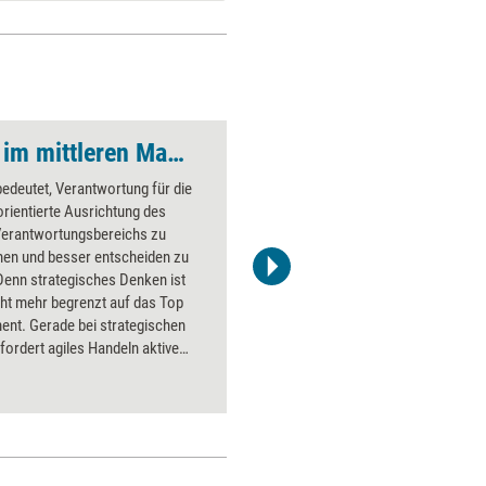
Strategisch handeln im mittleren Management
Das Ende der Führu
edeutet, Verantwortung für die
Führungs
rientierte Ausrichtung des
aus. Sie 
Verantwortungsbereichs zu
Besprech
en und besser entscheiden zu
Gesprächs
Denn strategisches Denken ist
Organisat
cht mehr begrenzt auf das Top
außen. Si
nt. Gerade bei strategischen
andere er
fordert agiles Handeln aktive
Menschen
zen im mittleren Management.
Informati
tegischen Linien des Managements
weitergeb
Anforderungen der Märkte
brauchen 
zubringen kann nur gelingen,
Mentoren
rungskräfte aller Ebenen das
Coachs, F
s des strategischen Denkens, der
zwingend