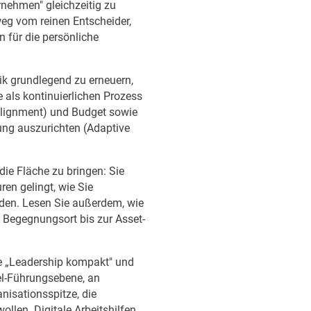
nehmen" gleichzeitig zu
weg vom reinen Entscheider,
 für die persönliche
ik grundlegend zu erneuern,
e als kontinuierlichen Prozess
 Alignment) und Budget sowie
lung auszurichten (Adaptive
n die Fläche zu bringen: Sie
ren gelingt, wie Sie
nden. Lesen Sie außerdem, wie
 Begegnungsort bis zur Asset-
he „Leadership kompakt" und
el-Führungsebene, an
isationsspitze, die
llen. Digitale Arbeitshilfen