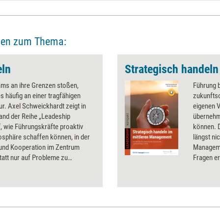
ien zum Thema:
eln
ms an ihre Grenzen stoßen,
Führung b
s häufig an einer tragfähigen
zukunftso
r. Axel Schweickhardt zeigt in
eigenen 
and der Reihe „Leadeship
übernehm
 wie Führungskräfte proaktiv
können. 
osphäre schaffen können, in der
längst ni
 und Kooperation im Zentrum
Manageme
tatt nur auf Probleme zu
Fragen er
, lernen Sie, den Teamspirit
Kompeten
u stärken und eine Kultur zu
Die stra
n, in der agiles Handeln und
mit den 
iges Vertrauen die Basis für
zusammen
den.
wenn Füh
Einmalein