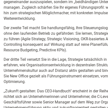
gegeneinander auszuspielen, sondern im „beidhändigen Unter
managen. Zugleich schärfen Sie Ihr eigenes Führungsprofil: 
hin zum strategischen Möglichmacher, mit konkreten Impulsen
Weiterentwicklung.
Der zweite Teil macht Sie handlungsfähig, Ihre Steuerungslog
ohne den laufenden Betrieb zu gefährden: Sie lernen, Strategi
zu führen (Agile Strategy, Strategic Visioning, OKR-basiertes
Controlling konsequent auf Wirkung statt auf reine Planerfül
Resource Budgeting, Predictive KPIs).
Der dritte Teil versetzt Sie in die Lage, Strategie tatsächlich i
erfahren, wie Organisationsentwicklung in dezentralen Struktu
Unternehmenskultur auch auf Distanz aktiv gestalten und bi
Sie New Office gezielt als Führungsinstrument einsetzen, vom
Optimierung.
„Zukunft gestalten: Das CEO-Handbuch" erscheint in der Rei
richtet sich an Unternehmerinnen und Unternehmer, die C-Lev
Geschäftsführer sowie Senior Manager auf dem Weg zur Organ
Unternehmensführung aktiv und zukunftsorientiert gestalten wo