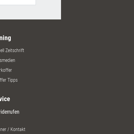
ning
ll Zeitschrift
gsmedien
rkoffer
ffer Tipps
vice
iderrufen
ner / Kontakt