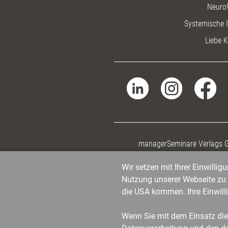
Neuro
Systemische I
Liebe K
managerSeminare Verlags
Wir setzen mit Ihrer Einwilli
Nutzung unserer Webseite zu v
die USA kommen. Ihre Einwill
Wenn Sie mit dem Einsatz dies