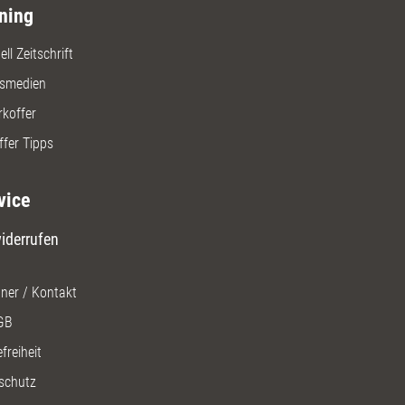
ning
ll Zeitschrift
gsmedien
rkoffer
ffer Tipps
vice
iderrufen
ner / Kontakt
GB
freiheit
schutz