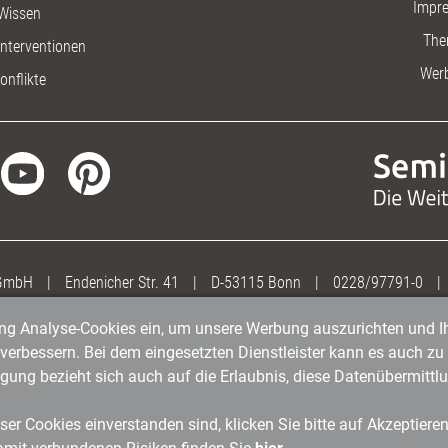
Impr
Wissen
The
nterventionen
Wer
onflikte
 GmbH
|
Endenicher Str. 41
|
D-53115 Bonn
|
0228/97791-0
|
gung Analyse-Cookies ein, um unsere Werbung auszurichten und Ih
erbessern. Bei dem eingesetzten Dienstleister kann es auch zu 
igung bezieht sich auch auf die Erlaubnis, diese Datenübermit
er Cookies einverstanden sind, klicken Sie bitte auf Akzeptiere