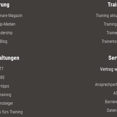
rung
Trai
nare Magazin
Training aktue
ip-Medien
Trainin
adership
Traine
Blog
Trainerko
altungen
Ser
TT
Vertrag w
BE
Ansprechpart
+tipps
A
raining
Barriere
insteiger
Daten
 fürs Training