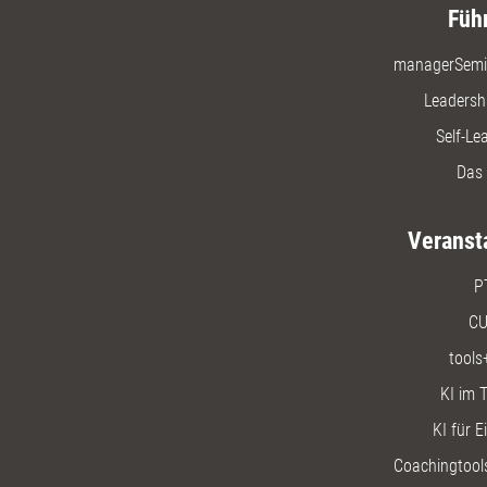
Füh
managerSemi
Leadersh
Self-Le
Das 
Veranst
P
CU
tools
KI im T
KI für E
Coachingtools