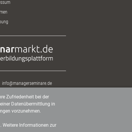
essum
men
bung
info@managerseminare.de
re Zufriedenheit bei der
einer Datenübermittlung in
tlungen vorzunehmen.
n. Weitere Informationen zur