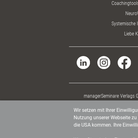
Coachingtools
Neuro
Systemische I
Liebe K
managerSeminare Verlags
Wir setzen mit Ihrer Einwilli
Nutzung unserer Webseite zu v
die USA kommen. Ihre Einwill