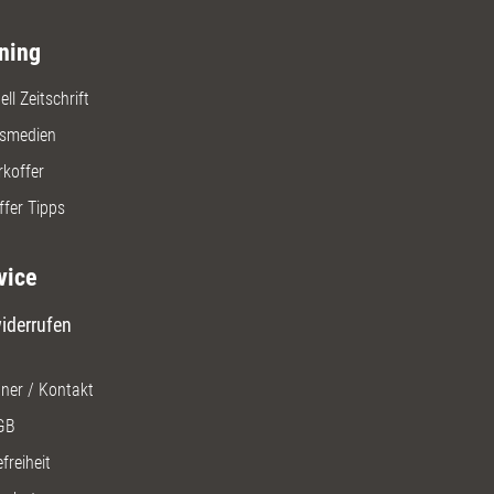
ning
ll Zeitschrift
gsmedien
rkoffer
ffer Tipps
vice
iderrufen
ner / Kontakt
GB
freiheit