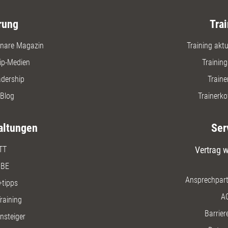
rung
Trai
nare Magazin
Training aktue
ip-Medien
Trainin
adership
Traine
Blog
Trainerko
altungen
Ser
TT
Vertrag w
BE
Ansprechpart
+tipps
A
raining
Barriere
insteiger