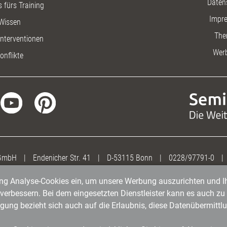
Daten
 fürs Training
Impr
Wissen
The
nterventionen
Wer
onflikte
 GmbH
|
Endenicher Str. 41
|
D-53115 Bonn
|
0228/97791-0
|
gung Analyse-Cookies ein, um unsere Werbung auszurichten und Ih
erbessern. Bei dem eingesetzten Dienstleister kann es auch zu 
igung bezieht sich auch auf die Erlaubnis, diese Datenübermit