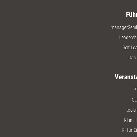
Füh
managerSemi
Leadersh
Self-Le
Das 
Veranst
P
CU
tools
KI im T
KI für E