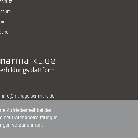
schutz
essum
men
bung
info@managerseminare.de
re Zufriedenheit bei der
einer Datenübermittlung in
tlungen vorzunehmen.