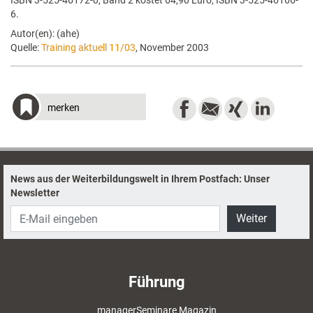
ISBN 3-525-46172-0, Band 2 kostet 64,90 Euro, ISBN 3-525-46166-
6.
Autor(en): (ahe)
Quelle:
Training aktuell 11/03
, November 2003
merken
News aus der Weiterbildungswelt in Ihrem Postfach: Unser
Newsletter
Weiter
Führung
managerSeminare Magazin