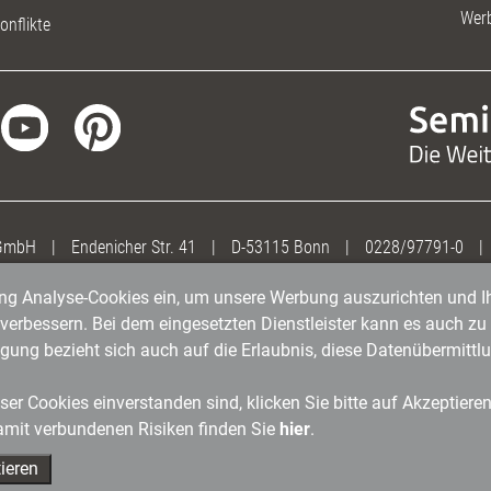
Wer
onflikte
 GmbH
|
Endenicher Str. 41
|
D-53115 Bonn
|
0228/97791-0
|
gung Analyse-Cookies ein, um unsere Werbung auszurichten und Ih
erbessern. Bei dem eingesetzten Dienstleister kann es auch zu 
igung bezieht sich auch auf die Erlaubnis, diese Datenübermit
er Cookies einverstanden sind, klicken Sie bitte auf Akzeptiere
amit verbundenen Risiken finden Sie
hier
.
ieren