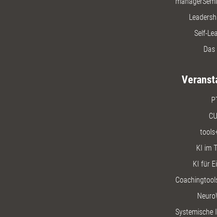
managerSemi
Leadersh
Self-Le
Das 
Veranst
P
CU
tools
KI im T
KI für E
Coachingtools
Neuro
Systemische I