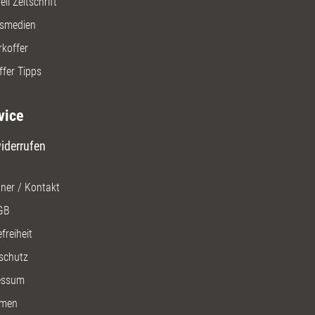
ll Zeitschrift
gsmedien
rkoffer
ffer Tipps
vice
iderrufen
ner / Kontakt
GB
freiheit
schutz
essum
men