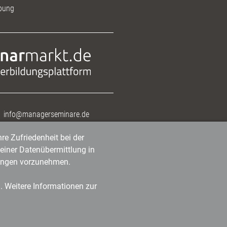
bung
info@managerseminare.de
re Zufriedenheit bei der
einer Datenübermittlung in
tlungen vorzunehmen.
n. Weitere Informationen zur