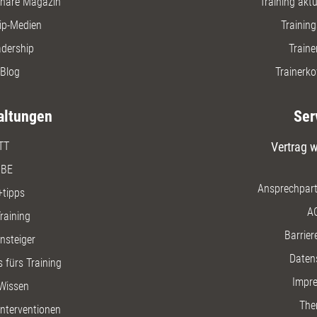
nare Magazin
Training aktue
ip-Medien
Trainin
adership
Traine
Blog
Trainerko
altungen
Ser
TT
Vertrag w
BE
Ansprechpart
+tipps
A
raining
Barriere
insteiger
Daten
 fürs Training
Impr
Wissen
The
nterventionen