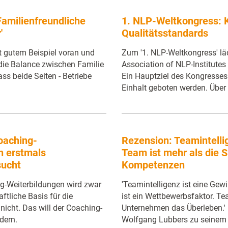
Familienfreundliche
1. NLP-Weltkongress: K
'
Qualitätsstandards
t gutem Beispiel voran und
Zum '1. NLP-Weltkongress' läd
n die Balance zwischen Familie
Association of NLP-Institutes
ss beide Seiten - Betriebe
Ein Hauptziel des Kongresses
Einhalt geboten werden. Über 
Coaching-
Rezension: Teamintellig
n erstmals
Team ist mehr als die
sucht
Kompetenzen
ng-Weiterbildungen wird zwar
'Teamintelligenz ist eine Gew
aftliche Basis für die
ist ein Wettbewerbsfaktor. Te
nicht. Das will der Coaching-
Unternehmen das Überleben.' 
dern.
Wolfgang Lubbers zu seinem