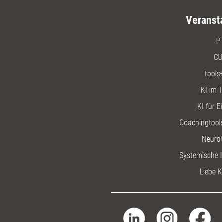
Veranst
P
CU
tools
KI im T
KI für E
Coachingtools
Neuro
Systemische I
Liebe K