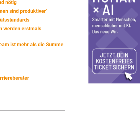
nd nötig
men sind produktiver'
tätsstandards
en werden erstmals
 Team ist mehr als die Summe
rriereberater