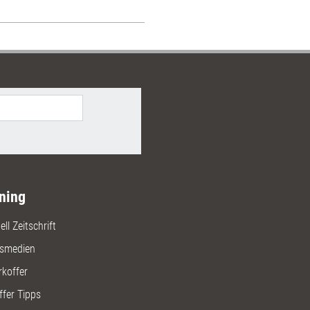
ning
ll Zeitschrift
gsmedien
rkoffer
ffer Tipps