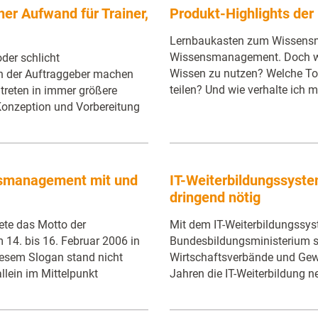
er Aufwand für Trainer,
Produkt-Highlights der 
Lernbaukasten zum Wissens
Wissensmanagement. Doch was
der schlicht
Wissen zu nutzen? Welche Too
en der Auftraggeber machen
teilen? Und wie verhalte ich 
 treten in immer größere
 Konzeption und Vorbereitung
nsmanagement mit und
IT-Weiterbildungssyste
dringend nötig
ete das Motto der
Mit dem IT-Weiterbildungssy
m 14. bis 16. Februar 2006 in
Bundesbildungsministerium s
diesem Slogan stand nicht
Wirtschaftsverbände und Gewe
lein im Mittelpunkt
Jahren die IT-Weiterbildung 