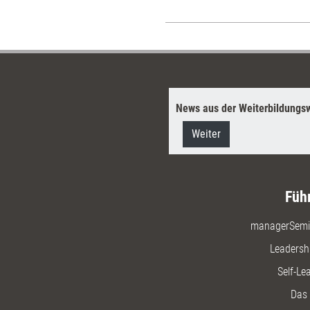
News aus der Weiterbildungsw
Weiter
Füh
managerSemi
Leadersh
Self-Le
Das 