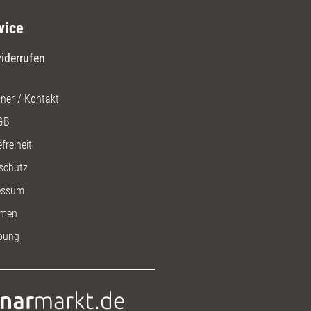
vice
iderrufen
ner / Kontakt
GB
freiheit
schutz
essum
men
bung