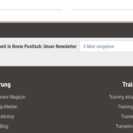
elt in Ihrem Postfach: Unser Newsletter
rung
Trai
nare Magazin
Training aktue
ip-Medien
Trainin
adership
Traine
Blog
Trainerko