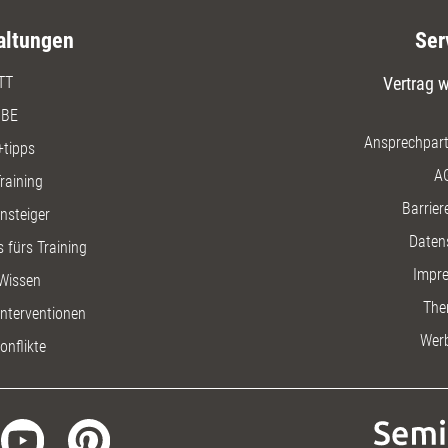
altungen
Ser
TT
Vertrag w
BE
Ansprechpart
+tipps
A
raining
Barriere
insteiger
Daten
 fürs Training
Impr
Wissen
The
nterventionen
Wer
onflikte