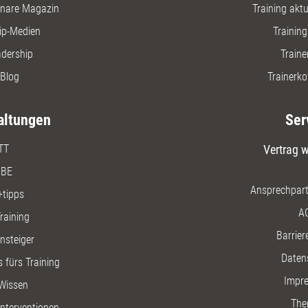
nare Magazin
Training aktue
ip-Medien
Trainin
adership
Traine
Blog
Trainerko
altungen
Ser
TT
Vertrag w
BE
Ansprechpart
+tipps
A
raining
Barriere
insteiger
Daten
 fürs Training
Impr
Wissen
The
nterventionen