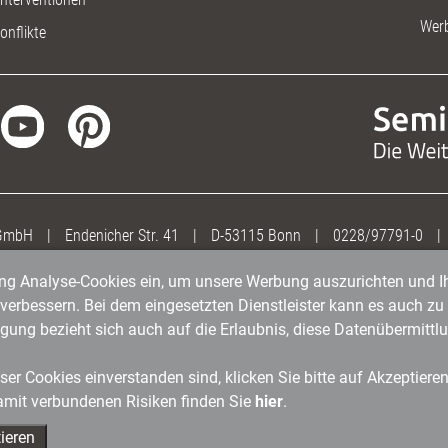
Wer
onflikte
 GmbH
|
Endenicher Str. 41
|
D-53115 Bonn
|
0228/97791-0
|
gung Analyse-Cookies ein, um unsere Werbung auszurichten und Ih
erbessern. Bei dem eingesetzten Dienstleister kann es auch zu 
igung bezieht sich auch auf die Erlaubnis, diese Datenübermit
er Cookies einverstanden sind, klicken Sie bitte auf Akzeptiere
amit verbundenen Risiken finden Sie
hier
.
ieren