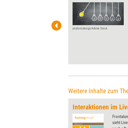
Damit Teammitglieder aus
Fehlern lernen und ihre
Zusammenarbeit optimieren
können, brauchen sie Hinweise
auf Verbesserungspotenziale.
jd-photodesign/Adobe Stock
Mithilfe der Methode
Feedforward können diese
zukunftsgerichtet,
lösungsfokussiert und
wertschätzend vermittelt
werden – und somit insgesamt
nutzenbringender und
nachhaltiger als durch den
Einsatz des
rückwärtsgewandten
Weitere Inhalte zum Th
Feedbacks.
Interaktionen im Li
 wirkungsvolle Grafiken für
Frontalun
 und Pinnwand, für Handouts und
sieht Liv