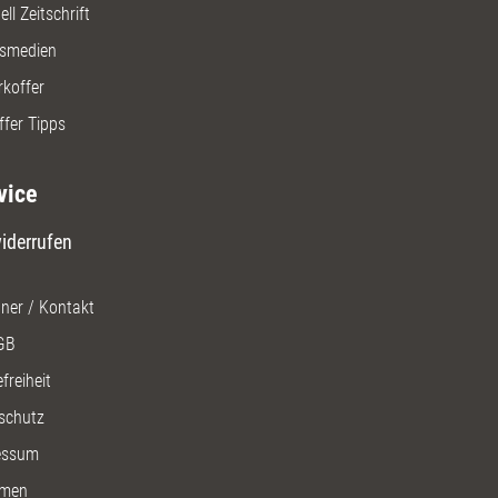
ll Zeitschrift
gsmedien
rkoffer
ffer Tipps
vice
iderrufen
ner / Kontakt
GB
freiheit
schutz
essum
men