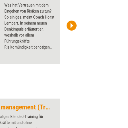
Was hat Vertrauen mit dem
Eingehen von Risiken zu tun?
So einiges, meint Coach Horst
Lempart. In seinem neuen
Denkimpuls erläutert er,
Andrii Yalanskyi/iStock
weshalb vor allem
Führungskräfte
Risikomündigkeit benötigen
und warum wir uns erst selbst
vertrauen müssen, um anderen
vertrauen zu können.
Resilienz und Stressmanagement (Trainingskonzept)
Input
liges Blended-Training für
Über 1000
kräfte mit und ohne
Flipchart