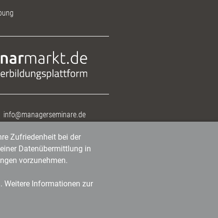
bung
info@managerseminare.de
re Zufriedenheit bei der
einer Datenübermittlung in
tlungen vorzunehmen.
n. Weitere Informationen zur