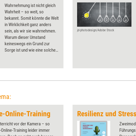
Wahrnehmung ist nicht gleich
Wahrheit – so weit, so
bekannt. Somit könnte die Welt
in Wirklichkeit ganz anders
sein, als wir sie wahrnehmen.
jd-photodesign/Adobe Stock
Warum dieser Umstand
keineswegs ein Grund zur
Sorge ist und wie eine solche
ver-rückte Welt zum Lernen
beiträgt.
ema:
ve-Online-Training
terricht vor der Kamera – so
Zweimodu
e-Online-Training leider immer
Führungs