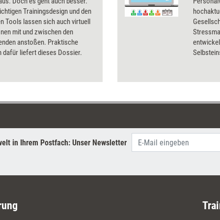
aus. Doch es geht auch besser.
Personal
ichtigen Trainingsdesign und den
hochaktu
 Tools lassen sich auch virtuell
Gesellsch
onen mit und zwischen den
Stressma
enden anstoßen. Praktische
entwicke
dafür liefert dieses Dossier.
Selbstei
Stärkung 
Widersta
Modul we
Copingstr
der Bezug
sowie As
erörtert.
elt in Ihrem Postfach: Unser Newsletter
rung
Trai