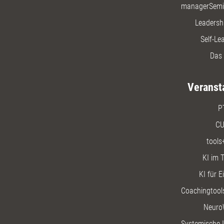
managerSemi
Leadersh
Self-Le
Das 
Veranst
P
CU
tools
KI im T
KI für E
Coachingtools
Neuro
Systemische I