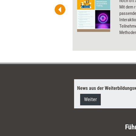
t-Charts erleichtern Ihre
noch oft 
he. Als Mitglied von Training
Mit dem r
ben Sie Flatrate-Zugriff auf alle
passenden
Interakti
Teilnehm
Methoden 
News aus der Weiterbildungsw
Weiter
Füh