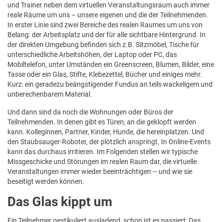
und Trainer neben dem virtuellen Veranstaltungsraum auch immer
reale Räume um uns – unsere eigenen und die der Teilnehmenden.
In erster Linie sind zwei Bereiche des realen Raumes um uns von
Belang: der Arbeitsplatz und der für alle sichtbare Hintergrund. In
der direkten Umgebung befinden sich z.B. Sitzmöbel, Tische für
unterschiedliche Arbeitshöhen, der Laptop oder PC, das
Mobiltelefon, unter Umständen ein Greenscreen, Blumen, Bilder, eine
Tasse oder ein Glas, Stifte, Klebezettel, Bücher und einiges mehr.
Kurz: ein geradezu beängstigender Fundus an teils wackeligem und
unberechenbarem Material.
Und dann sind da noch die Wohnungen oder Büros der
Teilnehmenden. In denen gibt es Türen, an die geklopft werden
kann. Kolleginnen, Partner, Kinder, Hunde, die hereinplatzen. Und
den Staubsauger-Roboter, der plötzlich anspringt. In Online-Events
kann das durchaus irritieren. Im Folgenden stellen wir typische
Missgeschicke und Störungen im realen Raum dar, die virtuelle
Veranstaltungen immer wieder beeinträchtigen – und wie sie
beseitigt werden können.
Das Glas kippt um
Ein Teilnehmer gestikuliert ausladend, schon ist es passiert: Das