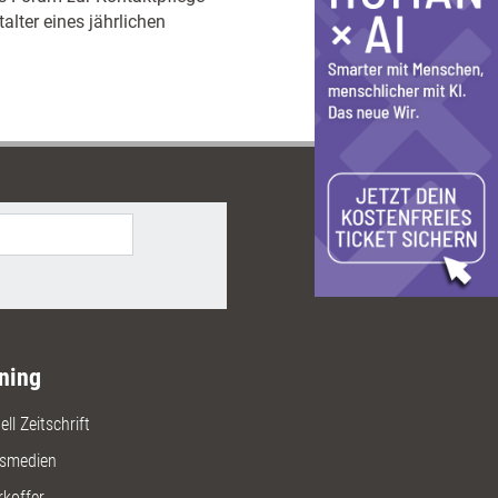
lter eines jährlichen
ning
ll Zeitschrift
gsmedien
rkoffer