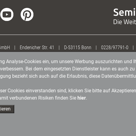
 GmbH
|
Endenicher Str. 41
|
D-53115 Bonn
|
0228/97791-0
|
gung Analyse-Cookies ein, um unsere Werbung auszurichten und Ih
erbessern. Bei dem eingesetzten Dienstleister kann es auch zu 
igung bezieht sich auch auf die Erlaubnis, diese Datenübermit
er Cookies einverstanden sind, klicken Sie bitte auf Akzeptiere
amit verbundenen Risiken finden Sie
hier
.
ieren