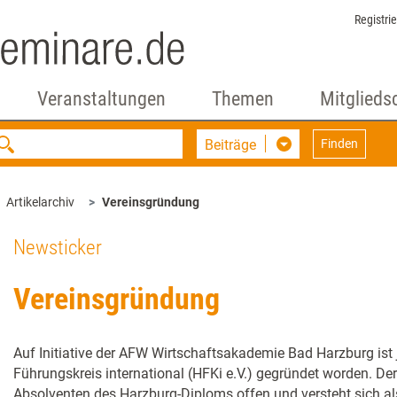
Registri
Veranstaltungen
Themen
Mitglieds
Beiträge
Finden
Artikelarchiv
Vereinsgründung
Newsticker
Vereinsgründung
Auf Initiative der AFW Wirtschaftsakademie Bad Harzburg ist 
Führungskreis international (HFKi e.V.) gegründet worden. Der 
Absolventen des Harzburg-Diploms offen und versteht sich a