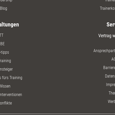
Blog
Trainerko
altungen
Ser
TT
Vertrag w
BE
Ansprechpart
+tipps
A
raining
Barriere
insteiger
Daten
 fürs Training
Impr
Wissen
The
nterventionen
Wer
onflikte