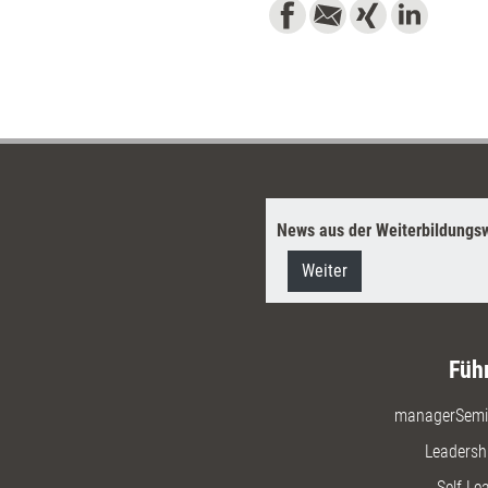
News aus der Weiterbildungsw
Weiter
Füh
managerSemi
Leadersh
Self-Le