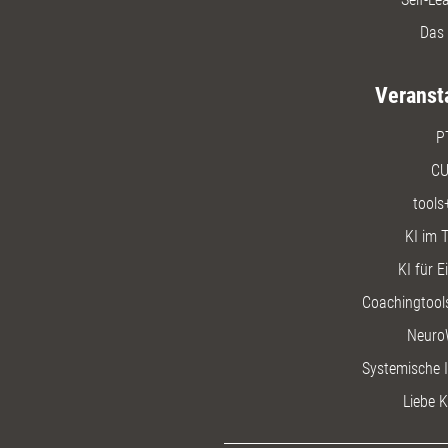
Das 
Veranst
P
CU
tools
KI im T
KI für E
Coachingtools
Neuro
Systemische I
Liebe K