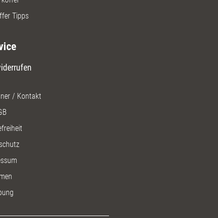
ffer Tipps
vice
iderrufen
ner / Kontakt
GB
freiheit
schutz
essum
men
bung