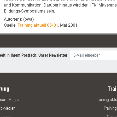
und Kommunikation. Darüber hinaus wird der HFKi Mitveransta
Bildungs-Symposiums sein.
Autor(en): (pwa)
Quelle:
Training aktuell 05/01
, Mai 2001
elt in Ihrem Postfach: Unser Newsletter
rung
Trai
nare Magazin
Training aktue
ip-Medien
Trainin
adership
Traine