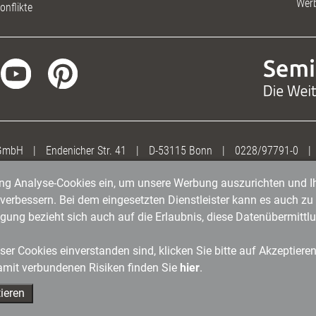
Wer
onflikte
 GmbH
|
Endenicher Str. 41
|
D-53115 Bonn
|
0228/97791-0
|
gung Analyse-Cookies ein, um unsere Werbung auszurichten und Ih
erbessern. Bei dem eingesetzten Dienstleister kann es auch zu 
igung bezieht sich auch auf die Erlaubnis, diese Datenübermit
er Cookies einverstanden sind, klicken Sie bitte auf Akzeptiere
amit verbundenen Risiken finden Sie
hier
.
ieren