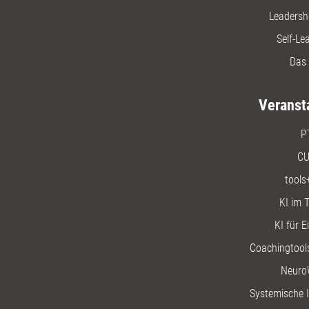
Leadersh
Self-Le
Das 
Veranst
P
CU
tools
KI im T
KI für E
Coachingtools
Neuro
Systemische I