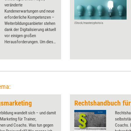
veränderte
Kundenerwartungen und neue
erforderliche Kompetenzen –
Weiterbildungsanbieter stehen
iStock/masterzphotois
dank der Digitalisierung aktuell
vor einigen großen
Herausforderungen. Um diese
zu meistern, empfiehlt es sich,
das eigene Geschäftsmodell
zu überprüfen. So können
Anbieter passende
Entwicklungswege finden und
sich zukunftsfähig aufstellen.
ema:
gsmarketing
rbildung wandelt sich – und damit
Rechtshan
Marketing für Trainer,
selbststän
nnen und Coachs. Was tun gegen
Coachs.