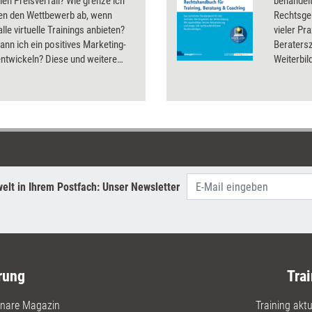
alen Preisverfall? Wie grenze ich
behandelt
en den Wettbewerb ab, wenn
Rechtsgeb
alle virtuelle Trainings anbieten?
vieler Pr
ann ich ein positives Marketing-
Beratersz
ntwickeln? Diese und weitere
Weiterbil
Fragen rund ums
Rechtsanw
marketing klärt das Dossier.
Verträge 
was im R
Sie Ihr g
ungerech
sich sinn
Rechtsfor
beschäfti
elt in Ihrem Postfach: Unser Newsletter
Ihre Ans
rung
Trai
nare Magazin
Training aktue