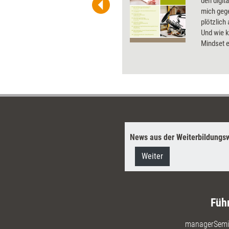
he. Als Mitglied von Training
den digit
ben Sie Flatrate-Zugriff auf alle
mich geg
plötzlich 
Und wie k
Mindset e
aktuelle 
Trainings
News aus der Weiterbildungsw
Weiter
Füh
managerSemi