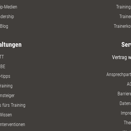
ip-Medien
Trainin
adership
Traine
Blog
Trainerko
altungen
Ser
TT
Vertrag w
BE
Ansprechpart
+tipps
A
raining
Barriere
insteiger
Daten
 fürs Training
Impr
Wissen
The
nterventionen