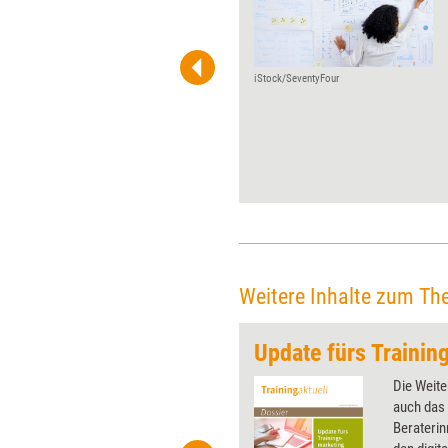
aktuell einem Player der
Weiterbildungsszene die
Möglichkeit, über Wurzeln,
Werdegang und Visionen zu
iStock/SeventyFour
reflektieren. Diesmal der TÜV
SÜD Akademie GmbH zu ihrem
30-­ jährigen Jubiläum.
Weitere Inhalte zum Th
nz 2
Update fürs Trainin
 wirkungsvolle Grafiken für
Die Weite
 und Pinnwand, für Handouts und
auch das 
t-Charts erleichtern Ihre
Berateri