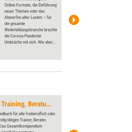
Online-Formate, die Einführung
neuer Themen oder das
Abwerfen alter Lasten – für
die gesamte
Image Source
Weiterbildungsbranche brachte
die Corona-Pandemie
Umbrüche mit sich. Wie aber
sehen diese konkret im
Trainingsgeschäft aus?
Training aktuell hat bei drei
Instituten nachgefragt.
Rechtshandbuch für Training, Beratung und Coaching
Künstliche Intellige
dbuch für alle freiberuflich oder
Über 1000
dig tätigen Trainer, Berater,
Flipchart
 Das Gesamtkompendium
PowerPoin