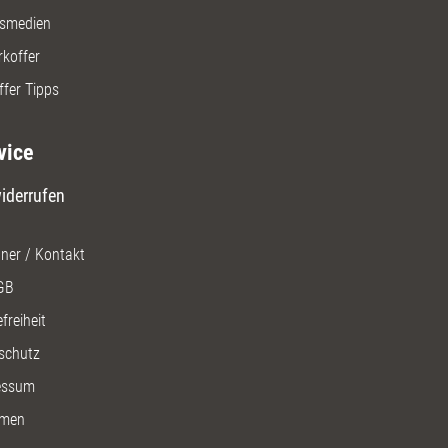
gsmedien
rkoffer
ffer Tipps
vice
iderrufen
ner / Kontakt
GB
freiheit
schutz
essum
men