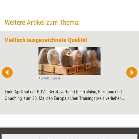
Weitere Artikel zum Thema:
Vielfach ausgezeichnete Qualität
Aschoffotografie
Ende April hat der BDVT, Berufsverband für Training, Beratung und
Coaching, zum 30. Mal den Europäischen Trainingspreis verliehen.
Prämiert wurden je drei Konzepte aus dem Präsenz-, dem Mixed- und
dem reinen Online-Bereich sowie Tools, die Trainings bereichern. Und
auch ein Sonderpreis wurde verliehen. Training aktuell stellt die
Preisträgerinnen und Preisträger vor.