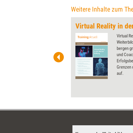
Weitere Inhalte zum Th
Virtual Reality in d
 wirkungsvolle Grafiken für
Virtual Re
 und Pinnwand, für Handouts und
Weiterbil
t-Charts erleichtern Ihre
bergen gr
he. Als Mitglied von Training
und Coac
ben Sie Flatrate-Zugriff auf alle
Erfolgsbe
Grenzen u
auf.