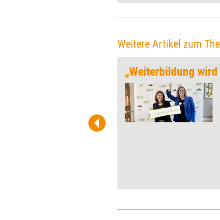
Weitere Artikel zum Th
en
„Zukunft (Ver)trauen“ – unter
diesem Motto fanden am 4.
und 5. April die 18.
Petersberger Trainertage
(#PTT), das Gipfeltreffen der
Weiterbildung, statt.
Weiterbildungsprofis konnten
Impulse, Konzepte und
Methoden mitnehmen, um in
unsicheren Zeiten selbst
zukunftsfähig zu bleiben und
als Zukunftsgestalter zu
agieren.