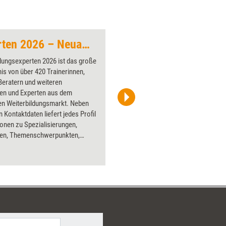
Weiterbildungsexperten 2026 – Neuauflage
Buch2
dungsexperten 2026 ist das große
Über 1000
is von über 420 Trainerinnen,
Flipchart
Beratern und weiteren
PowerPoin
nen und Experten aus dem
Bildsprac
en Weiterbildungsmarkt. Neben
aktuell ha
n Kontaktdaten liefert jedes Profil
Bilder.
onen zu Spezialisierungen,
pen, Themenschwerpunkten,
tionen und Publikationen. Eng
 ist das Kompendium mit der
rigen Datenbank auf der
attform Seminarmarkt.de. Dort
falls alle Weiterbildungsprofis
teilweise mit ausführlichen
roben oder Videopräsentationen.
em Nachschlagewerk und