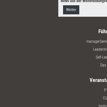
News aus der Weiterbildungsw
Weiter
Füh
managerSemi
Leadersh
Self-Le
Das 
Veranst
P
CU
tools