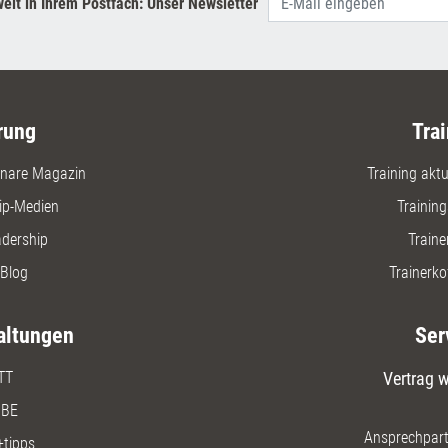
elt in Ihrem Postfach: Unser Newsletter
Seminarma
passende
jedes Anl
Weiterbil
geeignet.
rung
Trai
nare Magazin
Training aktue
ip-Medien
Trainin
adership
Traine
Blog
Trainerko
altungen
Ser
TT
Vertrag w
BE
Ansprechpart
+tipps