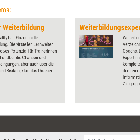
ema:
er Weiterbildung
ality hält Einzug in die
Weiterbil
dung. Die virtuellen Lernwelten
Verzeichn
oßes Potenzial für Trainerinnen
Coachs, 
hs. Über die Chancen und
Expertin
dingungen, aber auch über die
komplett
nd Risiken, klärt das Dossier
den reine
Informati
Zielgrup
Qualifika
verknüpft
dazugehö
Onlinepl
sind eben
gelistet, 
Arbeitsp
Mit dies