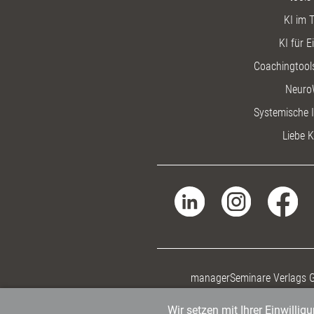
KI im T
KI für E
Coachingtools
Neuro
Systemische I
Liebe K
managerSeminare Verlags
Wir setzen mit Ihrer Einwilli