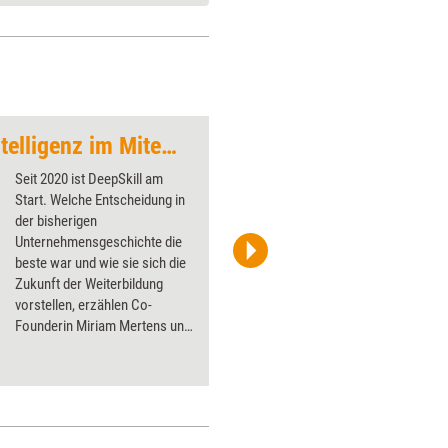
„Mehr emotionale Intelligenz im Miteinander“
Petersberger Traine
Seit 2020 ist DeepSkill am
Start. Welche Entscheidung in
der bisherigen
Unternehmensgeschichte die
beste war und wie sie sich die
Lucas Heinz/managerSeminare
Zukunft der Weiterbildung
vorstellen, erzählen Co-
Founderin Miriam Mertens und
CTO Thomas Leidinger im
Interview mit Training aktuell.