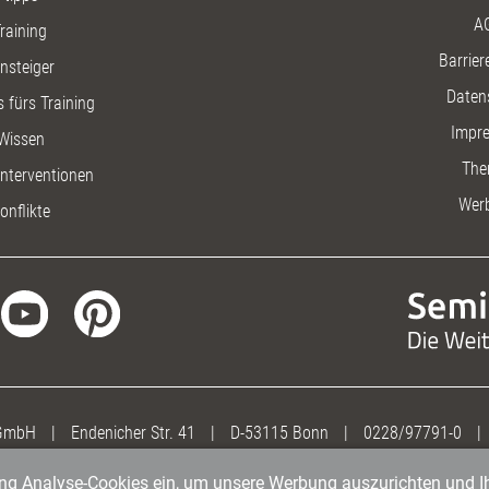
A
raining
Barriere
insteiger
Daten
 fürs Training
Impr
Wissen
The
nterventionen
Wer
onflikte
 GmbH
|
Endenicher Str. 41
|
D-53115 Bonn
|
0228/97791-0
|
gung Analyse-Cookies ein, um unsere Werbung auszurichten und Ih