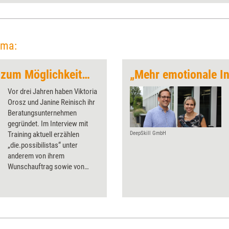
ema:
„Weiterbildung wird zum Möglichkeitsraum“
Vor drei Jahren haben Viktoria
Orosz und Janine Reinisch ihr
Beratungsunternehmen
gegründet. Im Interview mit
Training aktuell erzählen
DeepSkill GmbH
„die.possibilistas“ unter
anderem von ihrem
Wunschauftrag sowie von
ihrer Vorstellung, wie
Weiterbildung in zehn Jahren
sein könnte.