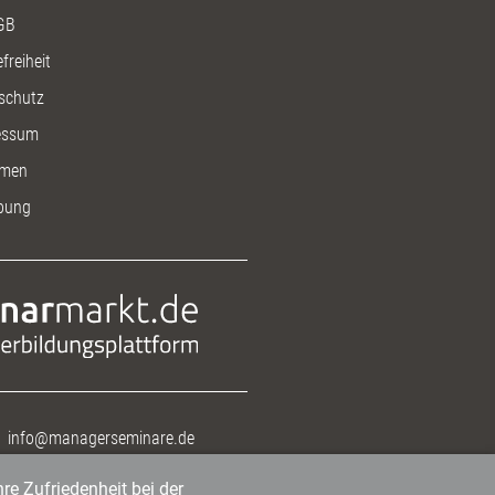
GB
freiheit
schutz
essum
men
bung
info@managerseminare.de
re Zufriedenheit bei der