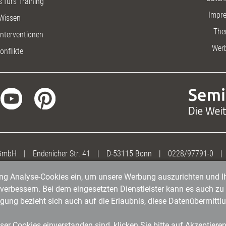
 fürs Training
Impr
Wissen
The
nterventionen
Wer
onflikte
 GmbH
|
Endenicher Str. 41
|
D-53115 Bonn
|
0228/97791-0
|
gung Analyse-Cookies ein, um unsere Werbung auszurichten und Ih
erbessern. Bei dem eingesetzten Dienstleister kann es auch zu 
igung bezieht sich auch auf die Erlaubnis, diese Datenübermit
er Cookies einverstanden sind, klicken Sie bitte auf Akzeptiere