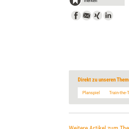
merken
Direkt zu unseren Them
Planspiel
Train-the-
Weitere Artikel zum Th