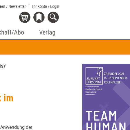
eren / Newsletter
Ihr Konto
/ Login
chaft/Abo
Verlag
S)'
k im
ie Anwendung der