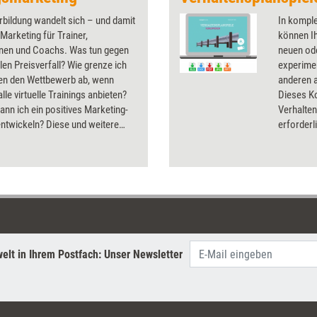
rbildung wandelt sich – und damit
In kompl
Marketing für Trainer,
können Ih
nnen und Coachs. Was tun gegen
neuen od
alen Preisverfall? Wie grenze ich
experimen
en den Wettbewerb ab, wenn
anderen a
alle virtuelle Trainings anbieten?
Dieses Ko
ann ich ein positives Marketing-
Verhalten
ntwickeln? Diese und weitere
erforderl
Fragen rund ums
Teilnehm
marketing klärt das Dossier.
enthält e
künftig I
für Führu
von der e
Planspiel
Teilnehme
ausführli
elt in Ihrem Postfach: Unser Newsletter
schrittwe
Organisa
festlegen
Verhalten