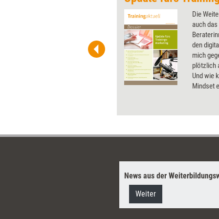
 wirkungsvolle Grafiken für
Die Weite
 und Pinnwand, für Handouts und
auch das 
t-Charts erleichtern Ihre
Berateri
he. Als Mitglied von Training
den digit
ben Sie Flatrate-Zugriff auf alle
mich geg
plötzlich 
Und wie k
Mindset e
aktuelle 
Trainings
News aus der Weiterbildungsw
Weiter