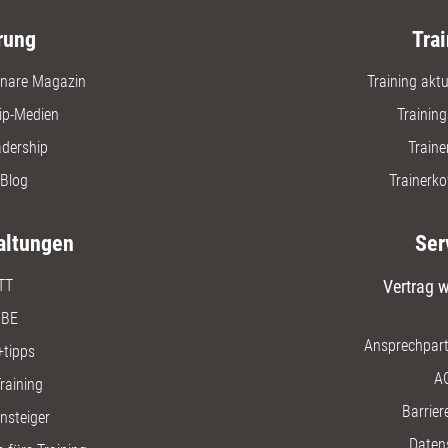
ausprobie
rung
Trai
nare Magazin
Training aktue
ip-Medien
Trainin
adership
Traine
Blog
Trainerko
altungen
Ser
TT
Vertrag w
BE
Ansprechpart
+tipps
A
raining
Barriere
insteiger
Daten