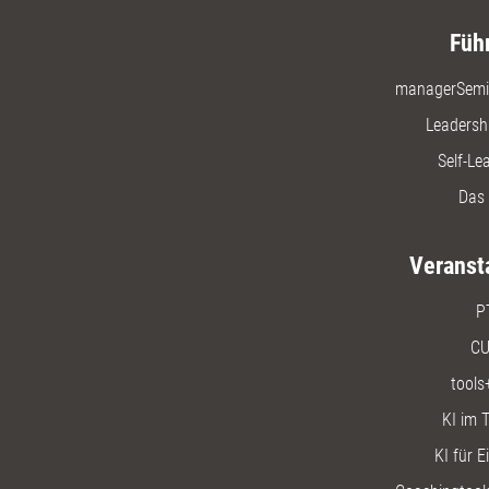
Füh
managerSemi
Leadersh
Self-Le
Das 
Veranst
P
CU
tools
KI im T
KI für E