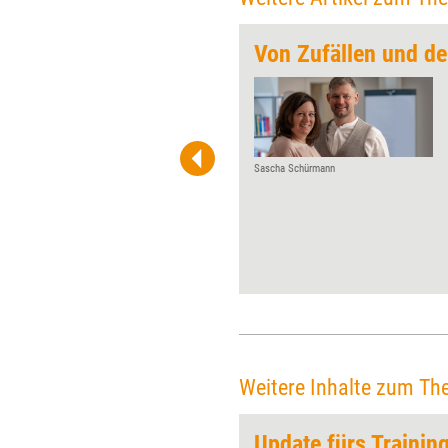
„Durch sozial vernetztes Erfahrungslernen wachsen“
Von Zufällen und d
Jeden Monat gibt Training
aktuell jungen Unternehmen
und Neulingen der
Weiterbildungsszene die
Möglichkeit, über ihre
Sascha Schürmann
Gründungsidee, Projekte und
Visionen zu ­reflektieren –
diesmal der Flourister GmbH.
Weitere Inhalte zum Th
chen
Update fürs Trainin