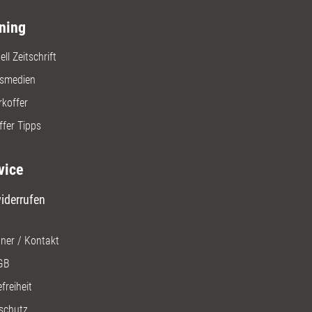
ren und vertiefen kann.
ning
ll Zeitschrift
gsmedien
rkoffer
ffer Tipps
vice
iderrufen
ner / Kontakt
GB
freiheit
schutz