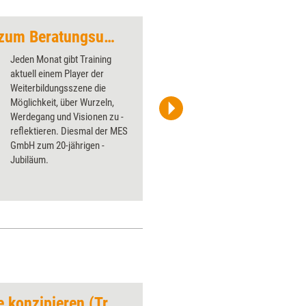
Vom Keller-Startup zum Beratungsunternehmen
Rhetorik trifft auf 
Jeden Monat gibt Training
aktuell einem Player der
Weiterbildungsszene die
Möglichkeit, über Wurzeln,
Werdegang und Visionen zu ­
Privat
reflektieren. Diesmal der MES
GmbH zum 20-jährigen ­
Jubiläum.
Verhaltensplanspiele konzipieren (Trainingskonzept)
Regeln und Abspra