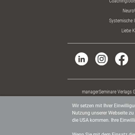
Coachingtools
Neuro
Systemische I
Liebe K
managerSeminare Verlags
Wir setzen mit Ihrer Einwilli
Nutzung unserer Webseite zu v
die USA kommen. Ihre Einwill
Wenn Sie mit dem Einsatz dies