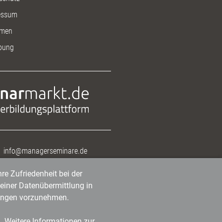
essum
men
bung
info@managerseminare.de
re Zufriedenheit bei der
einer Datenübermittlung in
tlungen vorzunehmen.
n. Weitere Informationen zur