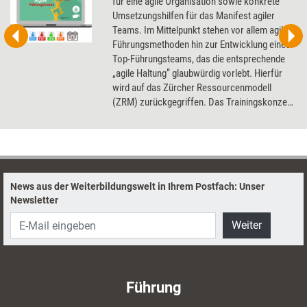
für eine agile Organisation sowie konkrete
Umsetzungshilfen für das Manifest agiler
Teams. Im Mittelpunkt stehen vor allem agile
Führungsmethoden hin zur Entwicklung eines
Top-Führungsteams, das die entsprechende
„agile Haltung” glaubwürdig vorlebt. Hierfür
wird auf das Zürcher Ressourcenmodell
(ZRM) zurückgegriffen. Das Trainingskonzept
umfasst zwei Module mit je zwei Tagen, plus
Zusatzmaterial für einen halbtägigen Dialog-
Workshop zum Führungsfeedback sowie für
einen halbtägigen Kennenlern-Workshop.
News aus der Weiterbildungswelt in Ihrem Postfach: Unser
Newsletter
Weiter
Führung