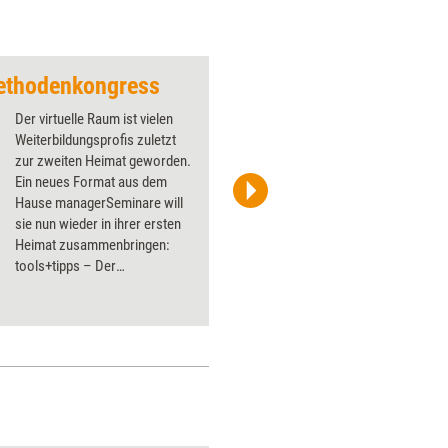
Methodenkongress
tools+tipps – Der 
Der virtuelle Raum ist vielen
Weiterbildungsprofis zuletzt
zur zweiten Heimat geworden.
Ein neues Format aus dem
Hause managerSeminare will
managerSeminare
sie nun wieder in ihrer ersten
Heimat zusammenbringen:
tools+tipps – Der
Methodenkongress setzt am
29. September 2022 in Köln
ganz auf Präsenz und
persönliche Begegnung.