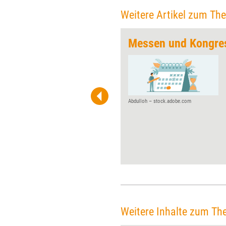
Weitere Artikel zum Th
rtage 2025
Messen und Kongre
Anfang April finden zum 18.
Mal die Petersberger
Trainertage, das Gipfeltreffen
der Weiterbildung, statt. Dann
dreht sich wieder alles um
Abdulloh – stock.adobe.com
Neuheiten aus Training,
Coaching und Beratung sowie
Personal- und
Organisationsentwicklung. In
diesem Jahr steht die
Veranstaltung des Verlags
managerSeminare unter dem
Motto „Zukunft (Ver)trauen“.
Weitere Inhalte zum Th