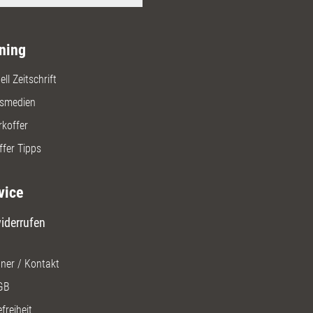
ning
ll Zeitschrift
gsmedien
rkoffer
ffer Tipps
vice
iderrufen
ner / Kontakt
GB
freiheit