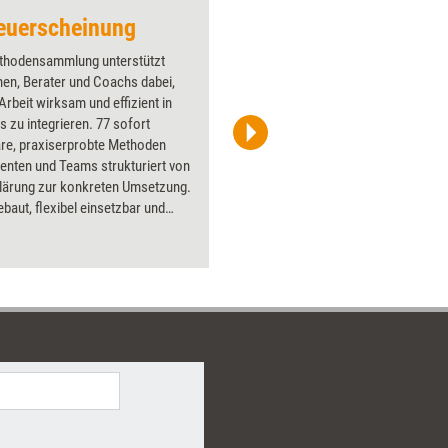
euerscheinung
Abgesagt!
thodensammlung unterstützt
Über 1000
nen, Berater und Coachs dabei,
Flipchart
rbeit wirksam und effizient in
PowerPoin
is zu integrieren. 77 sofort
Bildsprac
are, praxiserprobte Methoden
aktuell ha
ienten und Teams strukturiert von
Bilder.
klärung zur konkreten Umsetzung.
ebaut, flexibel einsetzbar und
rmittelbar schaffen sie schnell
ung, fördern nachhaltige
ung und stärken persönliche wie
ionale Entwicklung – ergänzt
ine abrufbare Tools für den
Einsatz.