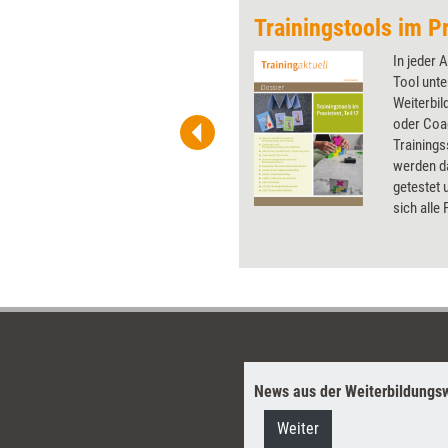
Trainingstools im Pr
 wirkungsvolle Grafiken für
In jeder 
 und Pinnwand, für Handouts und
Tool unte
t-Charts erleichtern Ihre
Weiterbil
he. Als Mitglied von Training
oder Coa
ben Sie Flatrate-Zugriff auf alle
Trainings
werden da
getestet 
sich alle
News aus der Weiterbildungsw
Weiter