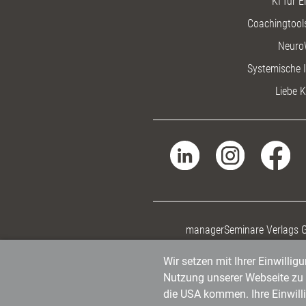
KI für E
Coachingtools
Neuro
Systemische I
Liebe K
managerSeminare Verlags
Wir setzen mit Ihrer Einwilli
Nutzung unserer Webseite zu v
die USA kommen. Ihre Einwill