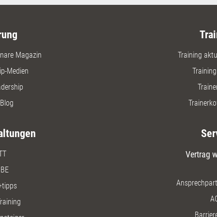
rung
Trai
nare Magazin
Training aktue
ip-Medien
Trainin
adership
Traine
Blog
Trainerko
altungen
Ser
TT
Vertrag w
BE
Ansprechpart
+tipps
A
raining
Barriere