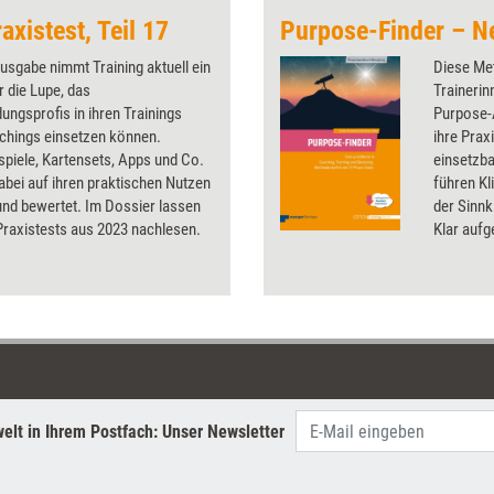
axistest, Teil 17
Purpose-Finder – N
Ausgabe nimmt Training aktuell ein
Diese Me
r die Lupe, das
Trainerin
dungsprofis in ihren Trainings
Purpose-A
chings einsetzen können.
ihre Prax
spiele, Kartensets, Apps und Co.
einsetzb
bei auf ihren praktischen Nutzen
führen Kl
und bewertet. Im Dossier lassen
der Sinn
 Praxistests aus 2023 nachlesen.
Klar aufg
leicht ve
Orientier
Veränder
organisat
durch onl
direkten 
elt in Ihrem Postfach: Unser Newsletter