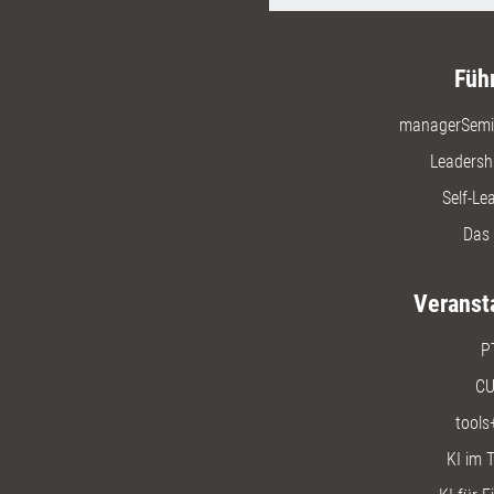
Füh
managerSemi
Leadersh
Self-Le
Das 
Veranst
P
CU
tools
KI im T