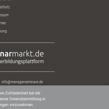
schutz
essum
men
bung
info@managerseminare.de
re Zufriedenheit bei der
einer Datenübermittlung in
tlungen vorzunehmen.