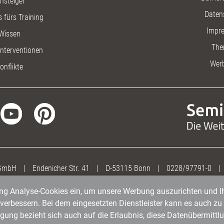
insteiger
Daten
 fürs Training
Impr
Wissen
The
nterventionen
Wer
onflikte
 GmbH
|
Endenicher Str. 41
|
D-53115 Bonn
|
0228/97791-0
|
gung Analyse-Cookies ein, um unsere Werbung auszurichten und Ih
erbessern. Bei dem eingesetzten Dienstleister kann es auch zu 
igung bezieht sich auch auf die Erlaubnis, diese Datenübermit