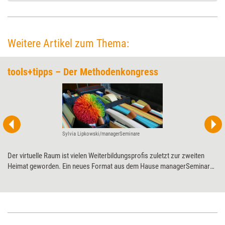
Weitere Artikel zum Thema:
tools+tipps – Der Methodenkongress
Sylvia Lipkowski/managerSeminare
Der virtuelle Raum ist vielen Weiterbildungsprofis zuletzt zur zweiten
Heimat geworden. Ein neues Format aus dem Hause managerSeminare
will sie nun wieder in ihrer ersten Heimat zusammenbringen: tools+tipps
– Der Methodenkongress setzt am 29. September 2022 in Köln ganz auf
Präsenz und persönliche Begegnung.