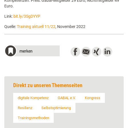
Kompetenzen. Preis: Gabal-Mitglieder 29 Euro; Nichtmitglieder 49
Euro.
Link:
bit.ly/3SgDYYP
Quelle:
Training aktuell 11/22
, November 2022
merken
Direkt zu unseren Themenseiten
digitale Kompetenz
GABAL e.V.
Kongress
Resilienz
Selbstoptimierung
Trainingsmethoden