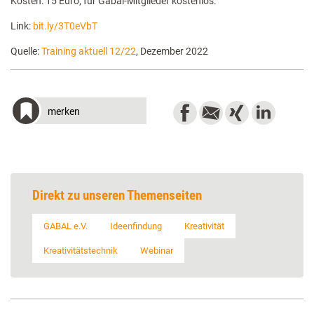
Kosten: 15 Euro; für Gabal-Mitglieder kostenlos.
Link:
bit.ly/3T0eVbT
Quelle:
Training aktuell 12/22
, Dezember 2022
merken
Direkt zu unseren Themenseiten
GABAL e.V.
Ideenfindung
Kreativität
Kreativitätstechnik
Webinar