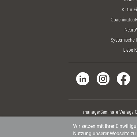
KI für E
Coachingtools
Neuro
Systemische I
Liebe K
managerSeminare Verlags
Wir setzen mit Ihrer Einwilli
Nutzung unserer Webseite zu v