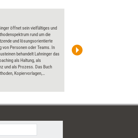
Verstehen
inger öffnet sein vielfältiges und
Über 1000
ethodenspektrum rund um die
Flipchart
tzende und lösungsorientierte
PowerPoin
ng von Personen oder Teams. In
Bildsprac
usteinen behandelt Lahninger das
aktuell ha
ching als Haltung, als
Bilder.
z und als Prozess. Das Buch
ethoden, Kopiervorlagen,
spiele aus unterschiedlichsten
ldern und Anregungen für das
ching – mit Beiträgen des
ufstellers Matthias Varga von