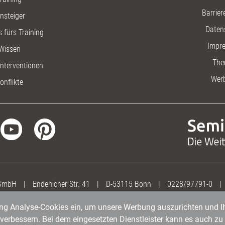
Barriere
insteiger
Daten
 fürs Training
Impr
Wissen
The
nterventionen
Wer
onflikte
 GmbH
|
Endenicher Str. 41
|
D-53115 Bonn
|
0228/97791-0
|
gung Analyse-Cookies ein, um unsere Werbung auszurichten und Ih
erbessern. Bei dem eingesetzten Dienstleister kann es auch zu 