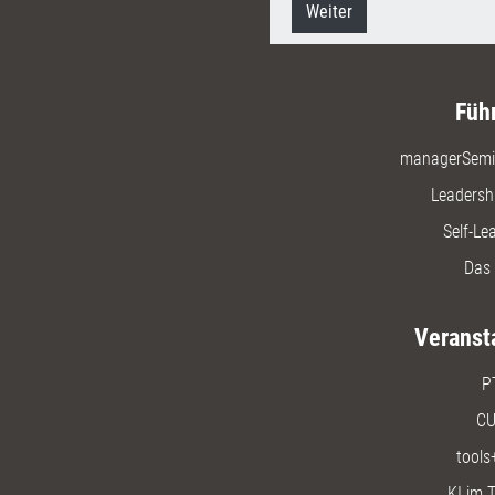
Weiter
Füh
managerSemi
Leadersh
Self-Le
Das 
Veranst
P
CU
tools
KI im T