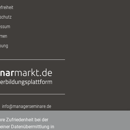
freiheit
schutz
essum
men
bung
info@managerseminare.de
re Zufriedenheit bei der
einer Datenübermittlung in