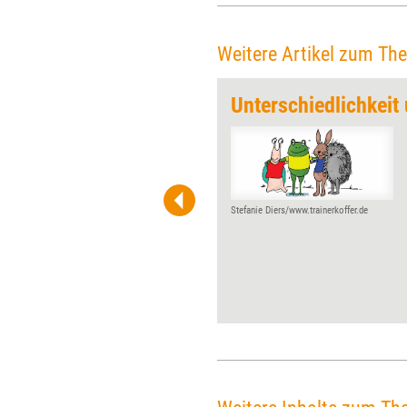
Weitere Artikel zum Th
Ideen
Unterschiedlichkeit
„Welche Methoden sind
empfehlenswert? Wie genau
läuft der Prozess ab?“ All
denjenigen, die neu in Design
Thinking einsteigen möchten
Stefanie Diers/www.trainerkoffer.de
und sich diese Fragen stellen,
will „Design Thinkit“
Unterstützung bieten. Ingrid
Gerstbach, Expertin auf dem
Gebiet, hat das Toolkit für
Training aktuell unter die Lupe
genommen.