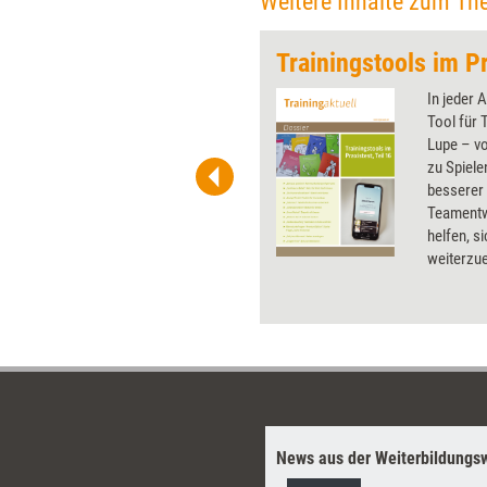
Weitere Inhalte zum Th
Trainingstools im Pr
 wirkungsvolle Grafiken für
In jeder 
 und Pinnwand, für Handouts und
Tool für 
t-Charts erleichtern Ihre
Lupe – vo
he. Als Mitglied von Training
zu Spiele
ben Sie Flatrate-Zugriff auf alle
besserer
Teamentw
helfen, s
weiterzu
alle Prax
News aus der Weiterbildungsw