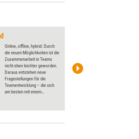
id
Wir sehen was, was d
Online, offline, hybrid: Durch
die neuen Möglichkeiten ist die
Zusammenarbeit in Teams
nicht eben leichter geworden.
Daraus entstehen neue
Stefanie Diers/www.trainerkoffer.de
Fragestellungen für die
Teamentwicklung – die sich
am besten mit einem
entsprechend hybriden Format
beantworten lassen.