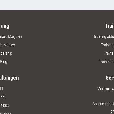
rung
Trai
nare Magazin
Training aktue
ip-Medien
Trainin
adership
Traine
Blog
Trainerko
altungen
Ser
TT
Vertrag w
BE
Ansprechpart
+tipps
A
raining