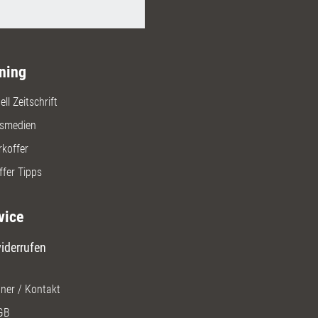
ning
ll Zeitschrift
gsmedien
rkoffer
ffer Tipps
vice
iderrufen
ner / Kontakt
GB