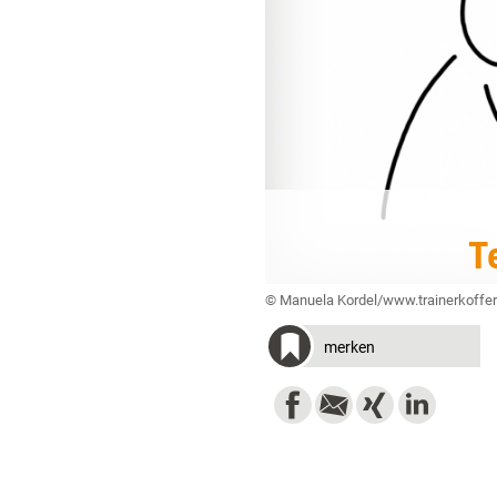
T
© Manuela Kordel/www.trainerkoffer
merken