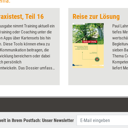
ema:
axistest, Teil 16
Reise zur Lösung
Ausgabe nimmt Training aktuell ein
Paul Lahn
Training oder Coaching unter die
tiefes M
n Apps über Kartensets bis hin
wertschä
n. Diese Tools können etwa zu
Begleitu
 Kommunikation beitragen, die
sieben Ba
icklung bereichern oder dabei
Thema Coa
ich persönlich
Kompeten
entwickeln. Das Dossier umfasst
liefert M
istests aus 2022.
Praxisbei
Arbeitsfe
Selbstcoa
Struktura
Kibéd.
elt in Ihrem Postfach: Unser Newsletter