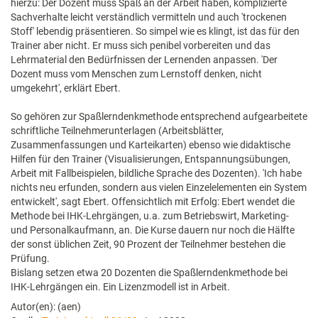
hierzu: Der Dozent muss Spaß an der Arbeit haben, komplizierte
Sachverhalte leicht verständlich vermitteln und auch 'trockenen
Stoff' lebendig präsentieren. So simpel wie es klingt, ist das für den
Trainer aber nicht. Er muss sich penibel vorbereiten und das
Lehrmaterial den Bedürfnissen der Lernenden anpassen. 'Der
Dozent muss vom Menschen zum Lernstoff denken, nicht
umgekehrt', erklärt Ebert.
So gehören zur Spaßlerndenkmethode entsprechend aufgearbeitete
schriftliche Teilnehmerunterlagen (Arbeitsblätter,
Zusammenfassungen und Karteikarten) ebenso wie didaktische
Hilfen für den Trainer (Visualisierungen, Entspannungsübungen,
Arbeit mit Fallbeispielen, bildliche Sprache des Dozenten). 'Ich habe
nichts neu erfunden, sondern aus vielen Einzelelementen ein System
entwickelt', sagt Ebert. Offensichtlich mit Erfolg: Ebert wendet die
Methode bei IHK-Lehrgängen, u.a. zum Betriebswirt, Marketing-
und Personalkaufmann, an. Die Kurse dauern nur noch die Hälfte
der sonst üblichen Zeit, 90 Prozent der Teilnehmer bestehen die
Prüfung.
Bislang setzen etwa 20 Dozenten die Spaßlerndenkmethode bei
IHK-Lehrgängen ein. Ein Lizenzmodell ist in Arbeit.
Autor(en): (aen)