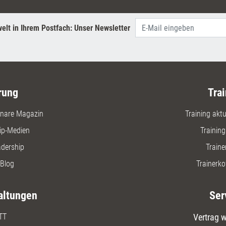
elt in Ihrem Postfach: Unser Newsletter
rung
Trai
nare Magazin
Training aktue
ip-Medien
Trainin
adership
Traine
Blog
Trainerko
altungen
Ser
TT
Vertrag w