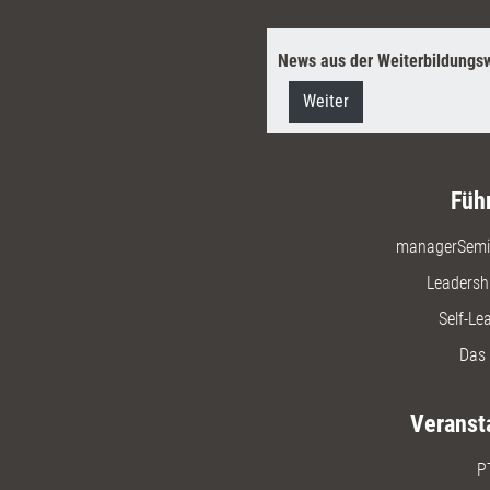
News aus der Weiterbildungsw
Weiter
Füh
managerSemi
Leadersh
Self-Le
Das 
Veranst
P