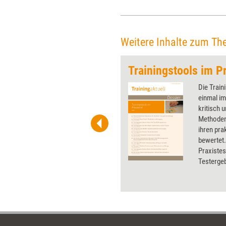
Weitere Inhalte zum Th
rning
Trainingstools im Pr
 wirkungsvolle Grafiken für
Die Train
 und Pinnwand, für Handouts und
einmal im
t-Charts erleichtern Ihre
kritisch 
he. Als Mitglied von Training
Methoden
ben Sie Flatrate-Zugriff auf alle
ihren pra
bewertet.
Praxistes
Testergeb
Preisen u
wurden u.
und Karte
Präsentat