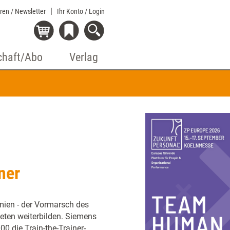
eren / Newsletter
Ihr Konto
/ Login
chaft/Abo
Verlag
ner
mien - der Vormarsch des
ieten weiterbilden. Siemens
0 die Train-the-Trainer-