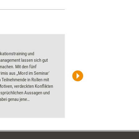
Gemeinsames e-lea
ationstraining und
Über 1000
management lassen sich gut
Flipchart
machen. Mit den fünf
PowerPoin
rimis aus „Mord im Seminar'
Bildsprac
 Teilnehmende in Rollen mit
aktuell ha
otiven, verdeckten Konflikten
Bilder.
rsprüchlichen Aussagen und
abei genau jene
ationsmuster, die in echten
 unbemerkt bleiben. Vollständig
itete Kriminalfälle bilden die
 – jeder der fünf Fälle passend
 eigenen Trainingsschwerpunkt
m Lern- und Erinnerungswert.