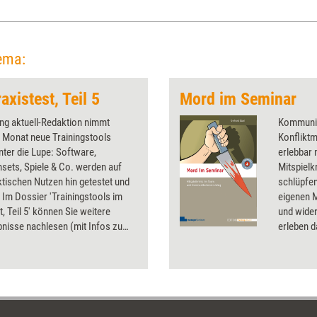
ema:
axistest, Teil 5
Mord im Seminar
ing aktuell-Redaktion nimmt
Kommunik
 Monat neue Trainingstools
Konflikt
unter die Lupe: Software,
erlebbar 
sets, Spiele & Co. werden auf
Mitspielk
ktischen Nutzen hin getestet und
schlüpfen
 Im Dossier 'Trainingstools im
eigenen M
t, Teil 5' können Sie weitere
und wide
nisse nachlesen (mit Infos zu
erleben d
nd Bezugsquellen). Getestet
Kommunik
a. verschiedene Trainingsspiele
Teams oft
nsets, eine Trainings-DVD und ein
ausgearbe
ionstool.
Grundlage
zu einem
mit hohe