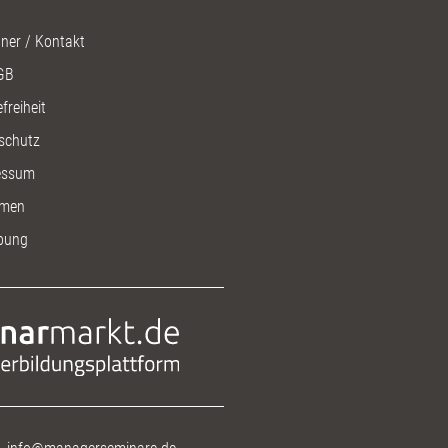
ner / Kontakt
GB
freiheit
schutz
essum
men
bung