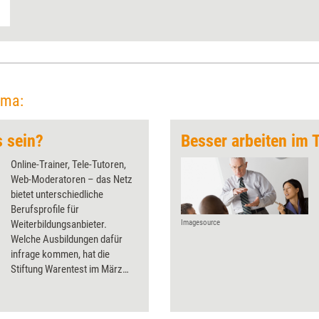
ema:
s sein?
Besser arbeiten im
Online-Trainer, Tele-Tutoren,
Web-Moderatoren – das Netz
bietet unterschiedliche
Berufsprofile für
Weiterbildungsanbieter.
Imagesource
Welche Ausbildungen dafür
infrage kommen, hat die
Stiftung Warentest im März
2011 geprüft. Doch wann lohnt
sich der Schritt ins Netz
überhaupt?