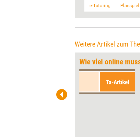
e-Tutoring
Planspiel
Weitere Artikel zum Th
blich, Trainer!
Wie viel online mus
Trainer beantworten
Teilnehmerfragen oft selbst,
statt die Teilnehmer dabei zu
unterstützen, die Antwort zu
finden. Eitelkeit und
Bequemlichkeit stehen
Trainern dabei im Weg, zu
wahren Facilitators zu werden,
meint Michael Smetana.