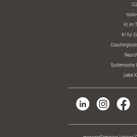
CU
tools
KI im T
KI für E
Coachingtools
Neuro
Systemische I
Liebe K