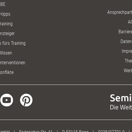
BE
Ansprechpart
+tipps
A
raining
Barriere
insteiger
Daten
 fürs Training
Impr
Wissen
The
nterventionen
Wer
onflikte