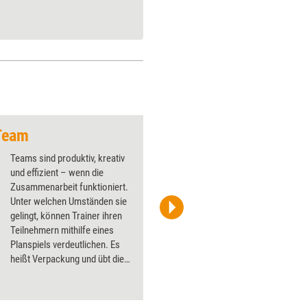
 Team
Noch ein Häppchen
Teams sind produktiv, kreativ
und effizient – wenn die
Zusammenarbeit funktioniert.
Unter welchen Umständen sie
gelingt, können Trainer ihren
Teilnehmern mithilfe eines
Planspiels verdeutlichen. Es
heißt Verpackung und übt die
arbeitsteilige Zusammenarbeit
unter schwierigen
Bedingungen.