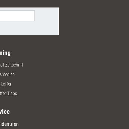
ning
ll Zeitschrift
gsmedien
rkoffer
ffer Tipps
vice
iderrufen