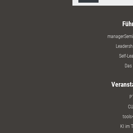
Füh
managerSemi
Leadersh
Self-Le
Das 
Veranst
P
CU
tools
KI im T