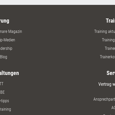
rung
Trai
nare Magazin
Training aktue
ip-Medien
Trainin
adership
Traine
Blog
Trainerko
altungen
Ser
TT
Vertrag w
BE
Ansprechpart
+tipps
A
raining