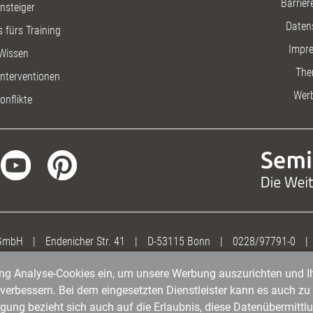
Barriere
insteiger
Daten
 fürs Training
Impr
Wissen
The
nterventionen
Wer
onflikte
 GmbH
|
Endenicher Str. 41
|
D-53115 Bonn
|
0228/97791-0
|
gung Analyse-Cookies ein, um unsere Werbung auszurichten und Ih
erbessern. Bei dem eingesetzten Dienstleister kann es auch zu 
igung bezieht sich auch auf die Erlaubnis, diese Datenübermit