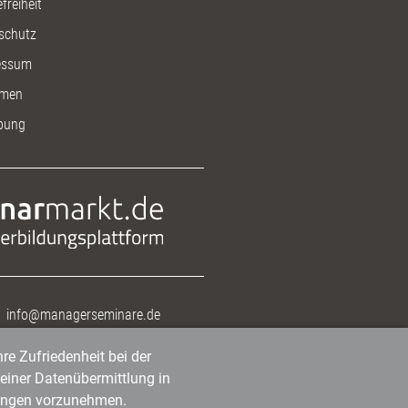
freiheit
schutz
essum
men
bung
info@managerseminare.de
re Zufriedenheit bei der
einer Datenübermittlung in
tlungen vorzunehmen.