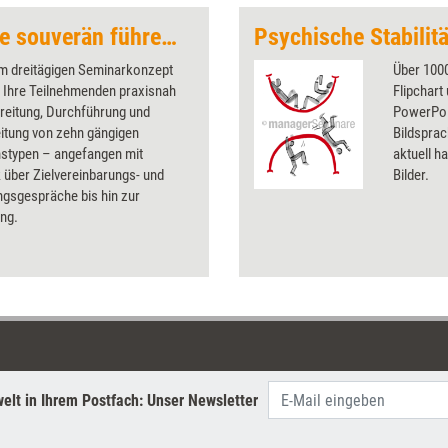
Mitarbeitergespräche souverän führen (Trainingskonzept)
Psychische Stabilitä
em dreitägigen Seminarkonzept
Über 1000
n Ihre Teilnehmenden praxisnah
Flipchart
reitung, Durchführung und
PowerPoin
itung von zehn gängigen
Bildsprac
stypen – angefangen mit
aktuell ha
 über Zielvereinbarungs- und
Bilder.
ngsgespräche bis hin zur
ng.
elt in Ihrem Postfach: Unser Newsletter