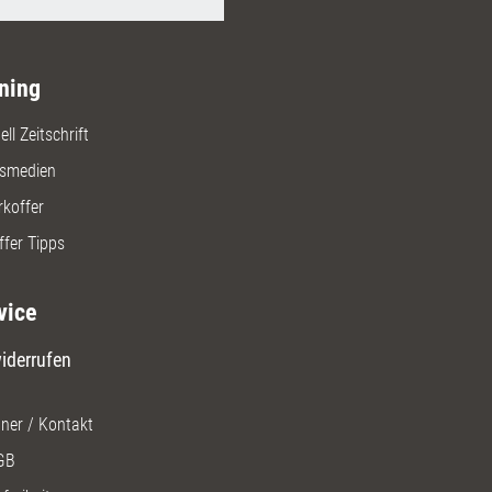
ning
ll Zeitschrift
gsmedien
rkoffer
ffer Tipps
vice
iderrufen
ner / Kontakt
GB