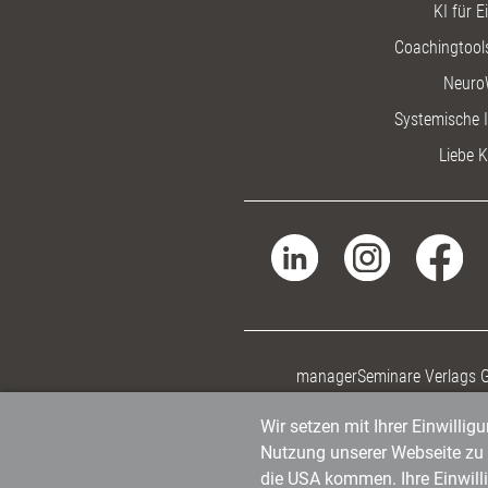
KI für E
Coachingtools
Neuro
Systemische I
Liebe K
managerSeminare Verlags
Wir setzen mit Ihrer Einwilli
Nutzung unserer Webseite zu v
die USA kommen. Ihre Einwill