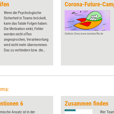
ifen
Corona-Future-Cam
Wenn die Psychologische
Sicherheit in Teams bröckelt,
kann das fatale Folgen haben:
Die Motivation sinkt, Fehler
werden nicht offen
Stefanie Diers/www.trainerkoffer.de
angesprochen, Verantwortung
wird nicht mehr übernommen.
Das zu verhindern bzw. die
Psychologische Sicherheit
wieder zu festigen, kann
mithilfe der Methode
„Retrospektive“ gelingen.
ema:
ntionen 6
Zusammen finden
mische Ansatz ist in der
Wer Team