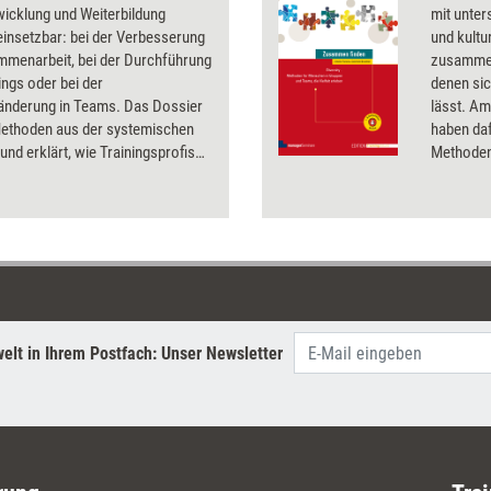
icklung und Weiterbildung
mit unter
g einsetzbar: bei der Verbesserung
und kultu
mmenarbeit, bei der Durchführung
zusammen
ngs oder bei der
denen sic
ränderung in Teams. Das Dossier
lässt. Am
Methoden aus der systemischen
haben da
und erklärt, wie Trainingsprofis
Methoden
r Praxis anwenden können.
zusammeng
Manageme
interkult
Training
lassen. 
und Moder
Fundus, d
interkult
elt in Ihrem Postfach: Unser Newsletter
sich für 
Gruppenko