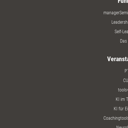
Füh
managerSemi
Leadersh
Self-Le
Das 
Veranst
P
CU
tools
KI im T
KI für E
Coachingtools
Neuro