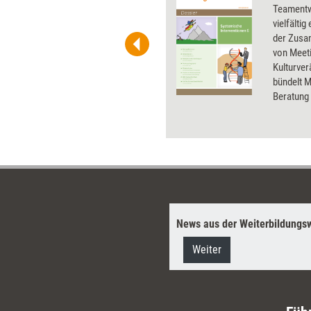
 und Pinnwand, für Handouts und
Teamentw
t-Charts erleichtern Ihre
vielfälti
he. Als Mitglied von Training
der Zusa
ben Sie Flatrate-Zugriff auf alle
von Meeti
Kulturve
bündelt 
Beratung 
sie in de
News aus der Weiterbildungsw
Weiter