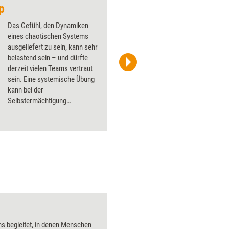
p
Häuser aus Stroh, H
Das Gefühl, den Dynamiken
eines chaotischen Systems
ausgeliefert zu sein, kann sehr
belastend sein – und dürfte
derzeit vielen Teams vertraut
Stefanie Diers/www.trainerkoffer.de
sein. Eine systemische Übung
kann bei der
Selbstermächtigung
unterstützen: In einer
erweiterten Retrospektive hilft
sie, den Fokus aufs Machbare
zu verschieben und das Gefühl
zu wecken, etwas für die
eigene Weiterentwicklung zu
tun.
Putzeimer
s begleitet, in denen Menschen
Über 1000