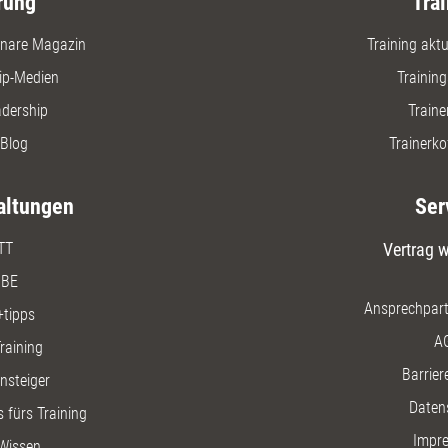
rung
Trai
nare Magazin
Training aktue
ip-Medien
Trainin
adership
Traine
Blog
Trainerko
altungen
Ser
TT
Vertrag w
BE
Ansprechpart
+tipps
A
raining
Barriere
insteiger
Daten
 fürs Training
Impr
Wissen