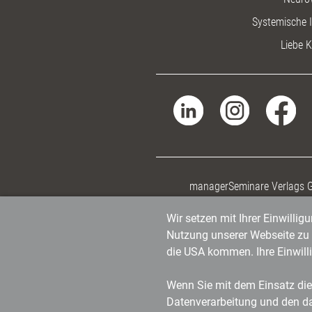
Systemische I
Liebe K
managerSeminare Verlags
Wir setzen mit Ihrer Einwilli
Nutzung unserer Webseite zu v
die USA kommen. Ihre Einwill
Wenn Sie mit dem Einsatz dies
Datenverarbeitung und den d