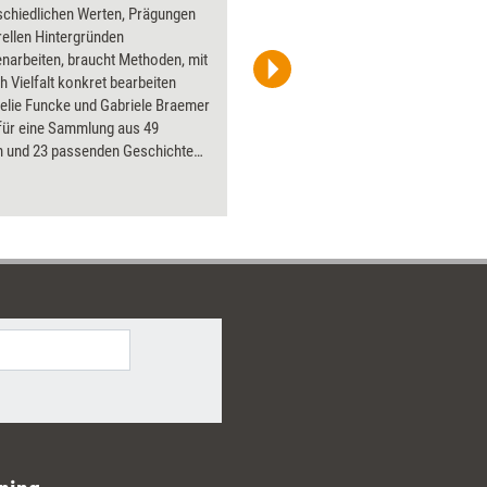
schiedlichen Werten, Prägungen
Flipchart
rellen Hintergründen
PowerPoin
arbeiten, braucht Methoden, mit
Bildsprac
h Vielfalt konkret bearbeiten
aktuell ha
elie Funcke und Gabriele Braemer
Bilder.
für eine Sammlung aus 49
 und 23 passenden Geschichten
estellt, mit denen sich Diversity
nt, Teamentwicklung und
urelle Zusammenarbeit direkt in
s oder Workshops umsetzen
Business-Trainerinnen, Coachs
atorinnen finden hier einen
er weit über den klassischen
urellen Kontext hinausreicht und
unterschiedlichste
nstellationen eignet.