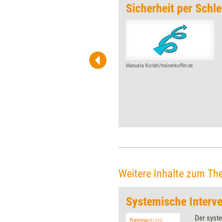
oden bereiten
Sicherheit per Schle
Manchmal weisen
konfliktbeladene Teams
Ähnlichkeiten mit verwilderten
Äckern auf: Spannungen und
Missverständnisse
Manuela Kordel/trainerkoffer.de
durchziehen sie wie Unkräuter
den fruchtbaren Boden. Eine
einfache Methode kann dabei
helfen, unerwünschte
Auswüchse loszuwerden und
den Boden wieder nutzbar zu
machen.
Weitere Inhalte zum Th
Systemische Interve
 wirkungsvolle Grafiken für
Der syste