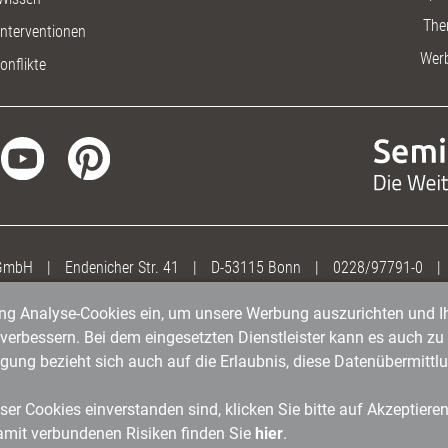
The
nterventionen
Wer
onflikte
 GmbH
|
Endenicher Str. 41
|
D-53115 Bonn
|
0228/97791-0
|
gung Analyse-Cookies ein, um unsere Werbung auszurichten und Ih
erbessern. Bei dem eingesetzten Dienstleister kann es auch zu 
igung bezieht sich auch auf die Erlaubnis, diese Datenübermit
er Cookies einverstanden sind, klicken Sie bitte auf Akzeptiere
amit verbundenen Risiken finden Sie
hier
.