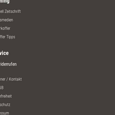
ning
ll Zeitschrift
gsmedien
rkoffer
ffer Tipps
vice
iderrufen
ner / Kontakt
GB
freiheit
schutz
essum