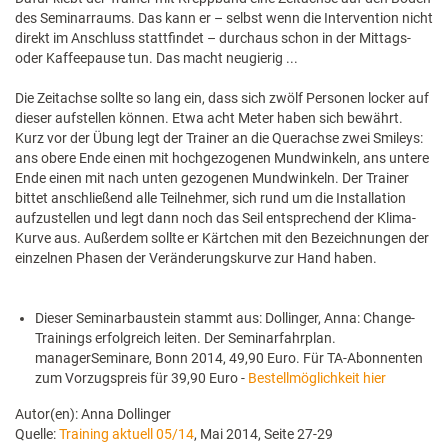
des Seminarraums. Das kann er – selbst wenn die Intervention nicht
direkt im Anschluss stattfindet – durchaus schon in der Mittags-
oder Kaffeepause tun. Das macht neugierig ...
Die Zeitachse sollte so lang ein, dass sich zwölf Personen locker auf
dieser aufstellen können. Etwa acht Meter haben sich bewährt.
Kurz vor der Übung legt der Trainer an die Querachse zwei Smileys:
ans obere Ende einen mit hochgezogenen Mundwinkeln, ans untere
Ende einen mit nach unten gezogenen Mundwinkeln. Der Trainer
bittet anschließend alle Teilnehmer, sich rund um die Installation
aufzustellen und legt dann noch das Seil entsprechend der Klima-
Kurve aus. Außerdem sollte er Kärtchen mit den Bezeichnungen der
einzelnen Phasen der Veränderungskurve zur Hand haben.
Dieser Seminarbaustein stammt aus: Dollinger, Anna: Change-
Trainings erfolgreich leiten. Der Seminar­fahrplan.
managerSeminare, Bonn 2014, 49,90 Euro. Für TA-Abonnenten
zum Vorzugspreis für 39,90 Euro -
Bestellmöglichkeit hier
Autor(en): Anna Dollinger
Quelle:
Training aktuell 05/14
, Mai 2014, Seite 27-29